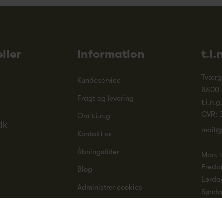
ller
Information
t.i.
Tværg
Kundeservice
8600 
Fragt og levering
t.i.n.g
CVR: 
Om t.i.n.g.
dk
mail@
Kontakt os
Åbningstider
Man. ti
Freda
Blog
Lørda
Administrer cookies
Sønd
Fortrydelsesret
Se all