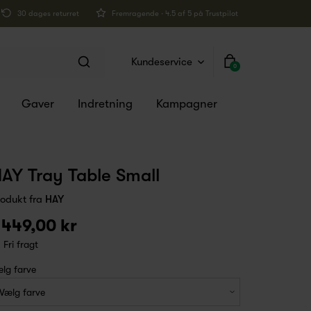
30 dages returret
Fremragende · 4.5 af 5 på Trustpilot
Kundeservice
0
Gaver
Indretning
Kampagner
AY Tray Table Small
rodukt fra
HAY
 449,00 kr
Fri fragt
lg farve