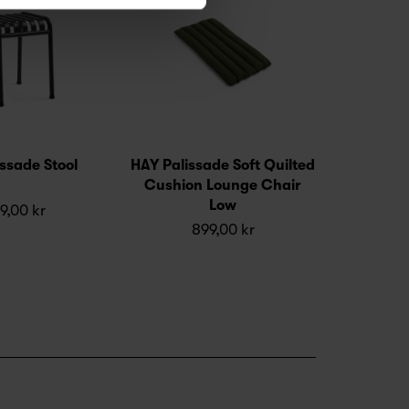
ssade Stool
HAY Palissade Soft Quilted
Cushion Lounge Chair
Low
9,00 kr
899,00 kr