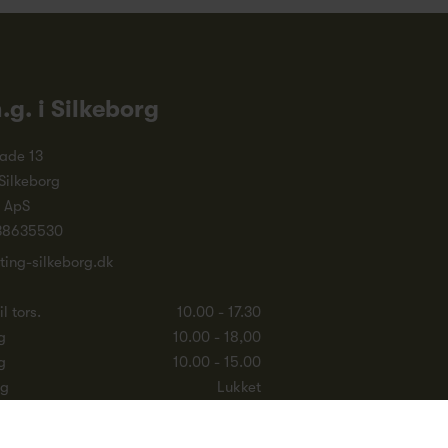
n.g. i Silkeborg
ade 13
Silkeborg
. ApS
38635530
ting-silkeborg.dk
l tors.
10.00 - 17.30
g
10.00 - 18,00
g
10.00 - 15.00
ag
Lukket
e åbningstider