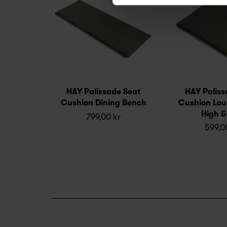
HAY Palissade Seat
HAY Paliss
Cushion Dining Bench
Cushion Lou
High &
799,00 kr
599,0