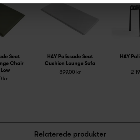
ade Seat
HAY Palissade Seat
HAY Pali
nge Chair
Cushion Lounge Sofa
 Low
899,00 kr
2 19
0 kr
Relaterede produkter