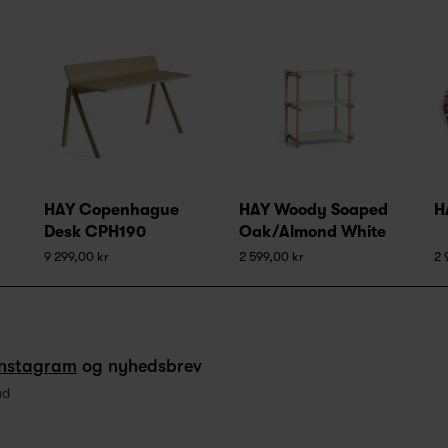
HAY Copenhague
HAY Woody Soaped
H
Desk CPH190
Oak/Almond White
9 299,00 kr
2 599,00 kr
2 
Instagram
og nyhedsbrev
ud