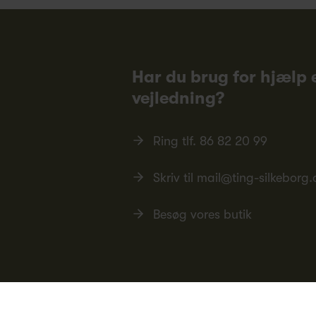
Har du brug for hjælp e
vejledning?
Ring tlf.
86 82 20 99
Skriv til
mail@ting-silkeborg.
Besøg vores butik