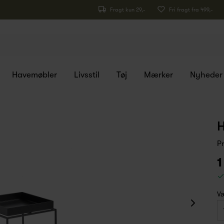
Fragt kun 29,-
Fri fragt fra 499,-
Havemøbler
Livsstil
Tøj
Mærker
Nyheder
H
P
1
Væ