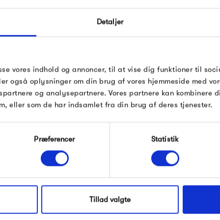
møbler, interiør og boligteksti
2002 og lanceret i 2003 til I
Detaljer
møbelmesser. Siden er det gå
Der er et klart fokus på at sk
sse vores indhold og annoncer, til at vise dig funktioner til soci
deler også oplysninger om din brug af vores hjemmeside med vor
deres udtryk, at det næsten v
spartnere og analysepartnere. Vores partnere kan kombinere 
kombinere kvalitet med stilren
m, eller som de har indsamlet fra din brug af deres tjenester.
af de mest stilrene eksempler
 HAY
findes herhjemme.
Præferencer
Statistik
Produkter fra samme kategori
Tillad valgte