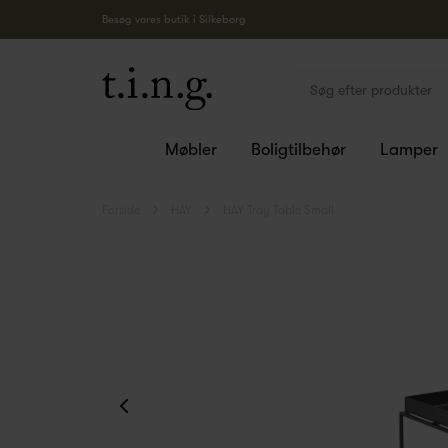
Besøg vores butik i Silkeborg
Møbler
Boligtilbehør
Lamper
Forside
HAY
HAY Tray Table Small