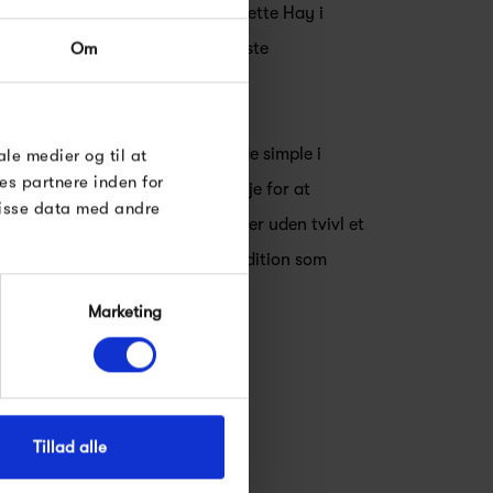
ler. HAY blev stiftet af Rolf og Mette Hay i
MM Cologne - en af europas største
Om
et stærkt. Meget stærkt.
abe stilikoner der er så enestående simple i
ale medier og til at
es partnere inden for
irker banalt. Hos HAY har man øje for at
disse data med andre
e linjer og geniale finesser. HAY er uden tvivl et
 på den skandinaviske design tradition som
Marketing
Tillad alle