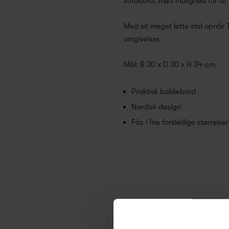
sofabord, med mulighed for at k
Med sit meget lette stel opnår T
omgivelser.
Mål: B 30 x D 30 x H 34 cm.
Praktisk bakkebord
Nordisk design
Fås i fire forskellige størrelser