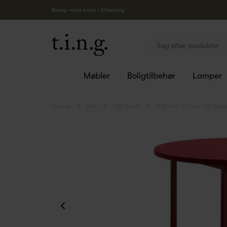
Besøg vores butik i Silkeborg
Møbler
Boligtilbehør
Lamper
Forside
HAY
HAY Borde
HAY Two-Colour 105 Spis