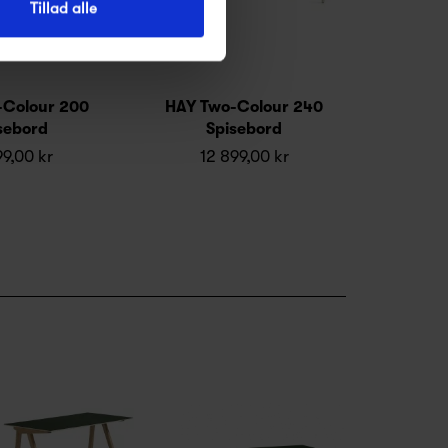
Tillad alle
-Colour 200
HAY Two-Colour 240
sebord
Spisebord
99,00 kr
12 899,00 kr