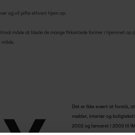
ver og vil pifte ethvert hjem op.
timal måde at bløde de mange firkantede former i hjemmet op p
y måde.
Det er ikke svært at forstå, a
møbler, interiør og boligteksti
2002 og lanceret i 2003 til I