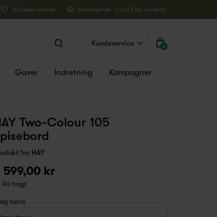
30 dages returret
Fremragende · 4.5 af 5 på Trustpilot
Kundeservice
0
Gaver
Indretning
Kampagner
AY Two-Colour 105
pisebord
rodukt fra
HAY
 599,00 kr
Fri fragt
lg farve