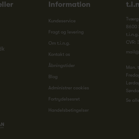
ller
Information
t.i.
Tværg
Kundeservice
8600 
Fragt og levering
t.i.n.g
CVR: 
Om t.i.n.g.
dk
mail@
Kontakt os
Åbningstider
Man. ti
Freda
Blog
Lørda
Administrer cookies
Sønd
Fortrydelsesret
Se all
Handelsbetingelser