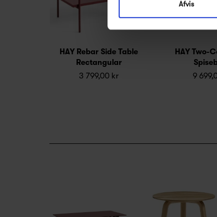
Afvis
HAY Rebar Side Table
HAY Two-Co
Rectangular
Spise
3 799,00 kr
9 699,