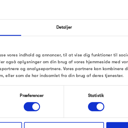
møbelmesser. Siden er det gå
FÅ 10% PÅ DIN NÆSTE O
Der er et klart fokus på at sk
Detaljer
deres udtryk, at det næsten v
Indtast din e-mail, så sender vi rabatkoden 
kombinere kvalitet med stilren
mail. Minimumsbeløb er 499 kr. for at indl
rabatten.
af de mest stilrene eksempler
 HAY
Gælder ikke på produkter fra Fermob, Fil
sse vores indhold og annoncer, til at vise dig funktioner til soci
findes herhjemme.
Pop og i forvejen nedsatte produkter.
deler også oplysninger om din brug af vores hjemmeside med vor
spartnere og analysepartnere. Vores partnere kan kombinere 
m, eller som de har indsamlet fra din brug af deres tjenester.
Produkter fra samme kategori
Modtag velkomstrabat
Præferencer
Statistik
*Ved at tilmelde dig accepterer du at modtage e-
mailmarkedsføring
Nej tak, jeg ønsker ikke rabat.