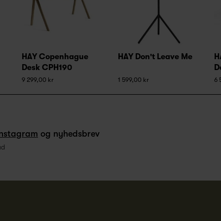
HAY Copenhague
HAY Don't Leave Me
H
Desk CPH190
D
9 299,00 kr
1 599,00 kr
6 
Instagram
og nyhedsbrev
ud