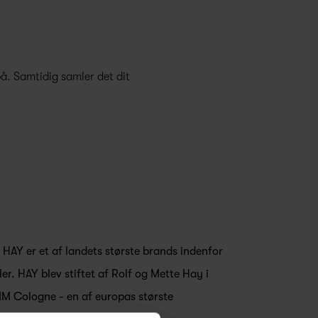
å. Samtidig samler det dit
t HAY er et af landets største brands indenfor
ler. HAY blev stiftet af Rolf og Mette Hay i
MM Cologne - en af europas største