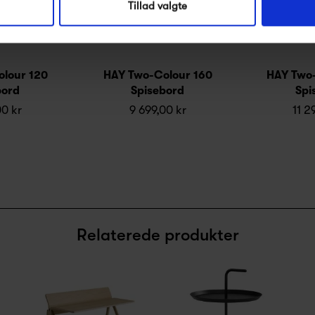
Tillad valgte
lour 120
HAY Two-Colour 160
HAY Two
bord
Spisebord
Spi
00 kr
9 699,00 kr
11 2
Relaterede produkter