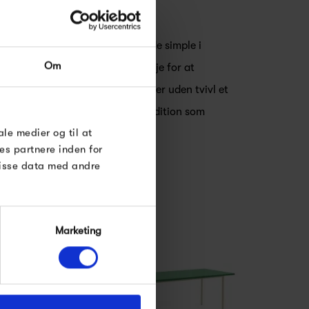
et stærkt. Meget stærkt.
RDRE
abe stilikoner der er så enestående simple i
Om
irker banalt. Hos HAY har man øje for at
til dig på
e linjer og geniale finesser. HAY er uden tvivl et
øse
 på den skandinaviske design tradition som
e Under
ale medier og til at
es partnere inden for
disse data med andre
Marketing