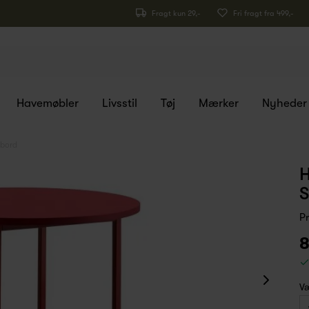
Fragt kun 29,-
Fri fragt fra 499,-
Havemøbler
Livsstil
Tøj
Mærker
Nyheder
ebord
H
S
P
8
Væ