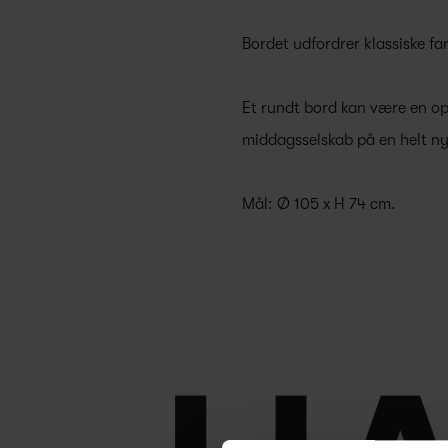
Bordet udfordrer klassiske far
Et rundt bord kan være en op
middagsselskab på en helt n
Mål: Ø 105 x H 74 cm.