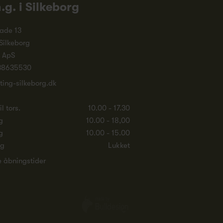
n.g. i Silkeborg
ade 13
Silkeborg
. ApS
38635530
ting-silkeborg.dk
l tors.
10.00 - 17.30
g
10.00 - 18,00
g
10.00 - 15.00
ag
Lukket
e åbningstider