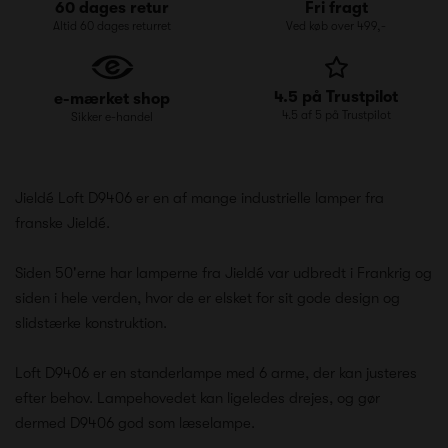
60 dages retur
Fri fragt
Altid 60 dages returret
Ved køb over 499,-
4.5 på Trustpilot
e-mærket shop
4.5 af 5 på Trustpilot
Sikker e-handel
Jieldé Loft D9406 er en af mange industrielle lamper fra
franske Jieldé.
Siden 50'erne har lamperne fra Jieldé var udbredt i Frankrig og
siden i hele verden, hvor de er elsket for sit gode design og
slidstærke konstruktion.
Loft D9406 er en standerlampe med 6 arme, der kan justeres
efter behov. Lampehovedet kan ligeledes drejes, og gør
dermed D9406 god som læselampe.