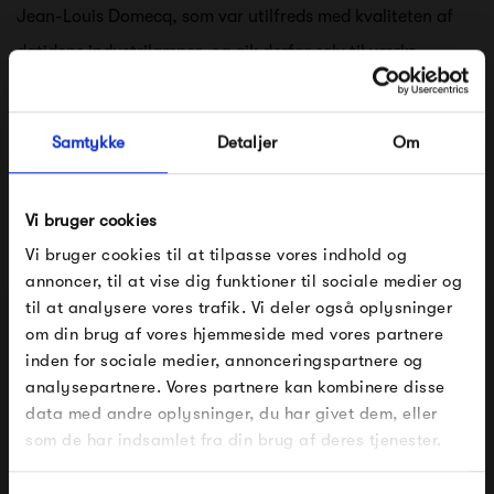
Jean-Louis Domecq, som var utilfreds med kvaliteten af
datidens industrilamper, og gik derfor selv til værks.
Som modsvar udviklede han Jieldé lampen, som er
Samtykke
Detaljer
Om
kendetegnet ved dets brede udvalg af farver og
kompromisløse kvalitet - en smuk, klassisk og uopslidelig
Vi bruger cookies
lampe. I dag produceres lamperne stadig i Frankrig, hvor
Vi bruger cookies til at tilpasse vores indhold og
de er håndlavet i byen Lyon.
annoncer, til at vise dig funktioner til sociale medier og
til at analysere vores trafik. Vi deler også oplysninger
Se alle varer fra Jieldé
om din brug af vores hjemmeside med vores partnere
FÅ 10% PÅ DIN NÆSTE ORDRE
inden for sociale medier, annonceringspartnere og
analysepartnere. Vores partnere kan kombinere disse
Indtast din e-mail, så sender vi rabatkoden til dig på
data med andre oplysninger, du har givet dem, eller
mail. Minimumsbeløb er 499 kr. for at indløse
Produkter fra samme kategori
rabatten.
som de har indsamlet fra din brug af deres tjenester.
Gælder ikke på produkter fra Fermob, File Under