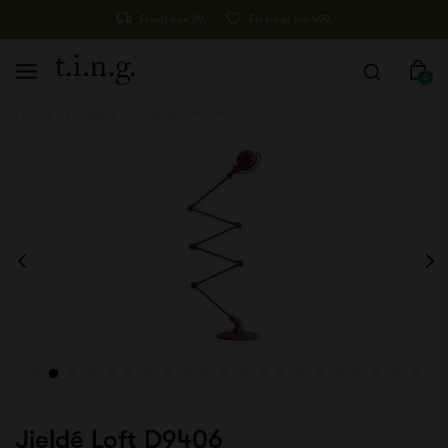
Fragt kun 29,-
Fri fragt fra 499,-
0
Forside
Jieldé
Jieldé Loft D9406
Jieldé Loft D9406