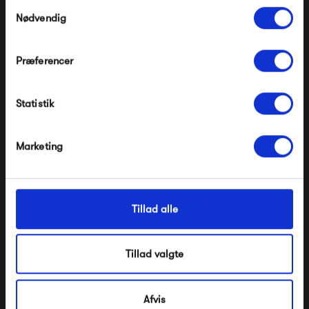
Pop og i forvejen nedsatte produkter.
Samtykkevalg
Nødvendig
Præferencer
Modtag velkomstrabat
Statistik
*Ved at tilmelde dig accepterer du at modtage e-
mailmarkedsføring
Jieldé Loft C1260
Jieldé Loft C6000
Nej tak, jeg ønsker ikke rabat.
Marketing
17 200,00 kr
8 660,00 kr
Tillad alle
Tillad valgte
Afvis