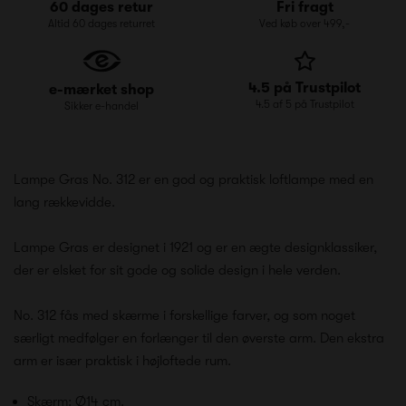
60 dages retur
Fri fragt
Altid 60 dages returret
Ved køb over 499,-
4.5 på Trustpilot
e-mærket shop
4.5 af 5 på Trustpilot
Sikker e-handel
Lampe Gras No. 312 er en god og praktisk loftlampe med en
lang rækkevidde.
Lampe Gras er designet i 1921 og er en ægte designklassiker,
der er elsket for sit gode og solide design i hele verden.
No. 312 fås med skærme i forskellige farver, og som noget
særligt medfølger en forlænger til den øverste arm. Den ekstra
arm er især praktisk i højloftede rum.
Skærm: Ø14 cm.