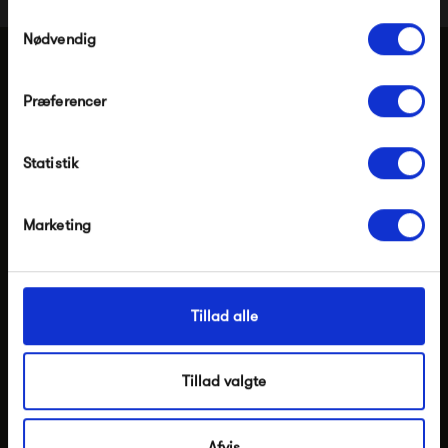
Pop og i forvejen nedsatte produkter.
Samtykkevalg
Nødvendig
Har du brug for hjælp eller vejledning?
Præferencer
Modtag velkomstrabat
Ring tlf.
86 82 20 99
Statistik
*Ved at tilmelde dig accepterer du at modtage e-
mailmarkedsføring
Skriv til
mail@ting-silkeborg.dk
Nej tak, jeg ønsker ikke rabat.
Marketing
Besøg vores butik
Information
Tillad alle
t.i.n.g. i Silkeborg
Tillad valgte
Afvis