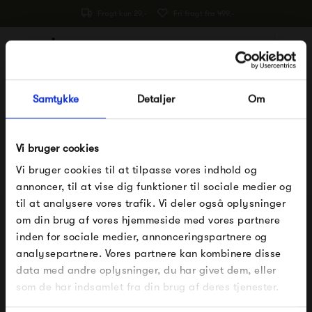
Fragt kun 29,-
Fri fragt fra 499,-
0
Forside
Louise Campbell
Samtykke
Detaljer
Om
Louise Campbell
Åben filter
Vi bruger cookies
Vi bruger cookies til at tilpasse vores indhold og
Ingen varer for denne leverandør.
annoncer, til at vise dig funktioner til sociale medier og
til at analysere vores trafik. Vi deler også oplysninger
om din brug af vores hjemmeside med vores partnere
FÅ 10% PÅ DIN NÆSTE ORDRE
inden for sociale medier, annonceringspartnere og
Pssst.. Følg med på
Facebook
,
Instagram
og
analysepartnere. Vores partnere kan kombinere disse
Indtast din e-mail, så sender vi rabatkoden til dig på
nyhedsbrev
data med andre oplysninger, du har givet dem, eller
mail. Minimumsbeløb er 499 kr. for at indløse
Nye designs, inspiration og eksklusive tilbud
rabatten.
som de har indsamlet fra din brug af deres tjenester.
Gælder ikke på produkter fra Fermob, File Under