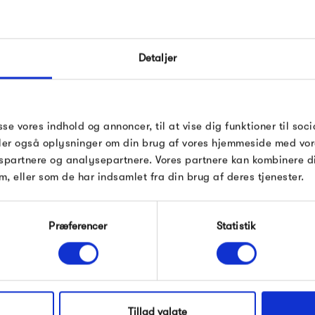
FÅ 10% PÅ DIN NÆSTE O
I mere end 20 år har det ska
Detaljer
Indtast din e-mail, så sender vi rabatkoden 
håndlavede tæpper. De brænder
mail. Minimumsbeløb er 499 kr. for at indl
op af opløftende farver og be
rabatten.
til med deres udvalg af flotte
Gælder ikke på produkter fra Fermob, Fil
sse vores indhold og annoncer, til at vise dig funktioner til soci
Pop og i forvejen nedsatte produkter.
deler også oplysninger om din brug af vores hjemmeside med vor
spartnere og analysepartnere. Vores partnere kan kombinere 
simo Cph
m, eller som de har indsamlet fra din brug af deres tjenester.
Produkter fra samme kategori
Modtag velkomstrabat
Præferencer
Statistik
*Ved at tilmelde dig accepterer du at modtage e-
mailmarkedsføring
Nej tak, jeg ønsker ikke rabat.
Tillad valgte