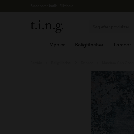
Besøg vores butik i Silkeborg
Møbler
Boligtilbehør
Lamper
Forside
Boligtilbehør
Tæpper
Massimo Cph Ocea