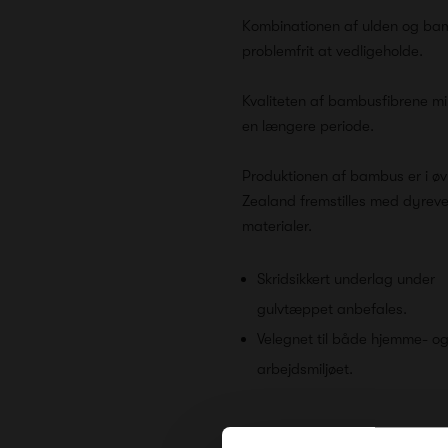
Kombinationen af ulden og bam
problemfrit at vedligeholde.
Kvaliteten af bambusfibrene min
en længere periode.
Produktionen af bambus er i øv
Zealand fremstilles med dyrev
materialer.
Skridsikkert underlag under
gulvtæppet anbefales.
Velegnet til både hjemme- o
arbejdsmiljøet.