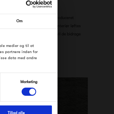
RDRE
ndinaviske brand Massimo Cph produceret
Om
til dig på
 for og tror på, at hjemmets interiør løftes
øse
hagelige teksturer. Netop dette vil de bidrage
 kvalitetstæpper.
e Under
ale medier og til at
es partnere inden for
disse data med andre
Marketing
Tillad alle