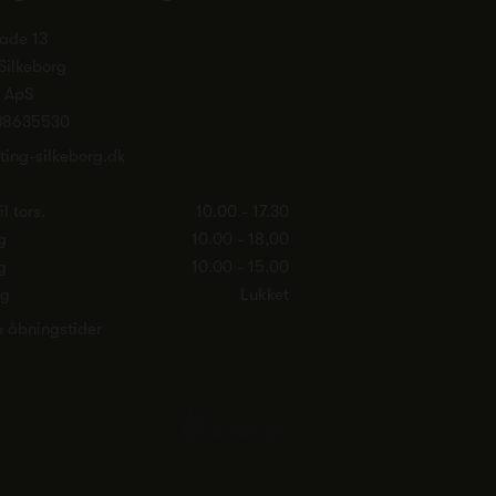
ade 13
Silkeborg
. ApS
38635530
ting-silkeborg.dk
l tors.
10.00 - 17.30
g
10.00 - 18,00
g
10.00 - 15.00
ag
Lukket
e åbningstider