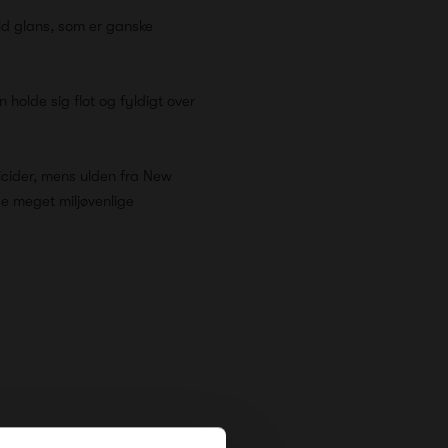
d glans, som er ganske
holde sig flot og fyldigt over
icider, mens ulden fra New
e meget miljøvenlige