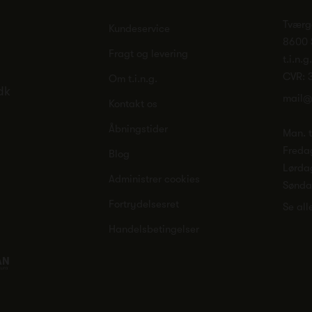
Tværg
Kundeservice
8600 
Fragt og levering
t.i.n.g
CVR: 
Om t.i.n.g.
dk
mail@
Kontakt os
Åbningstider
Man. ti
Freda
Blog
Lørda
Administrer cookies
Sønd
Fortrydelsesret
Se all
Handelsbetingelser