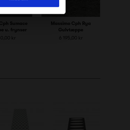
 Cph Sumace
Massimo Cph Rya
e u. frynser
Gulvtæppe
0,00 kr
6 195,00 kr