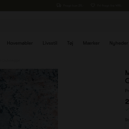
Fragt kun 29,-
Fri fragt fra 499,-
Havemøbler
Livsstil
Tøj
Mærker
Nyheder
n Gulvtæppe
P
2
St