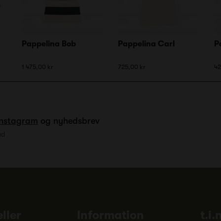
Pappelina Bob
Pappelina Carl
P
1 475,00 kr
725,00 kr
42
Instagram
og nyhedsbrev
ud
ller
Information
t.i.