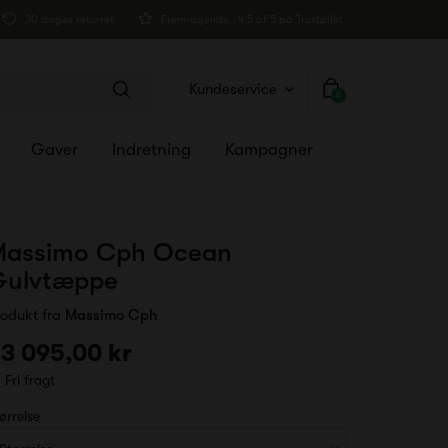
30 dages returret
Fremragende · 4.5 af 5 på Trustpilot
Kundeservice
0
Gaver
Indretning
Kampagner
Massimo Cph Ocean
Gulvtæppe
rodukt fra
Massimo Cph
3 095,00 kr
Fri fragt
ørrelse