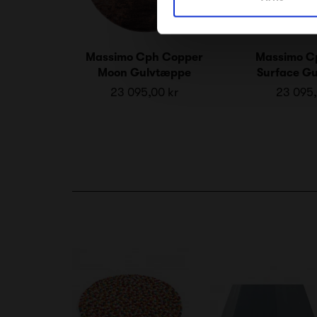
Massimo Cph Copper
Massimo C
Moon Gulvtæppe
Surface G
23 095,00 kr
23 095,