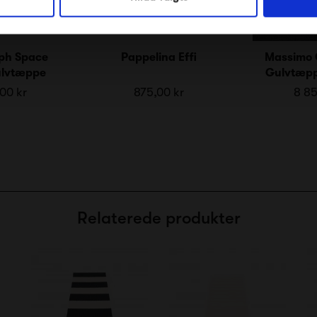
ph Space
Pappelina Effi
Massimo
ulvtæppe
Gulvtæpp
00 kr
875,00 kr
8 85
Relaterede produkter