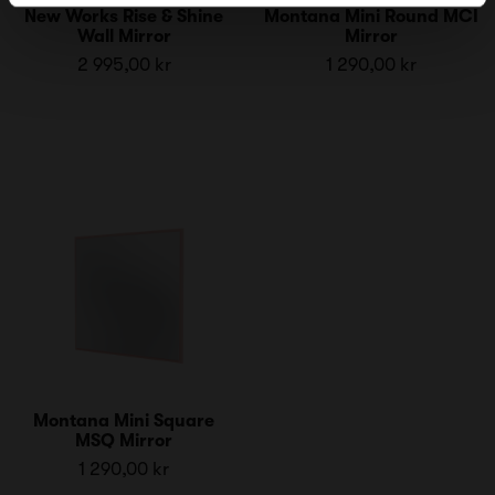
New Works Rise & Shine
Montana Mini Round MCI
Wall Mirror
Mirror
2 995,00 kr
1 290,00 kr
Montana Mini Square
MSQ Mirror
1 290,00 kr