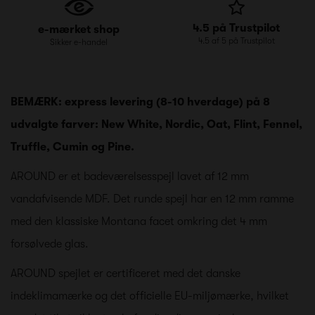
4.5 på Trustpilot
e-mærket shop
4.5 af 5 på Trustpilot
Sikker e-handel
BEMÆRK: express levering (8-10 hverdage) på 8
udvalgte farver: New White, Nordic, Oat, Flint, Fennel,
Truffle, Cumin og Pine.
AROUND er et badeværelsesspejl lavet af 12 mm
vandafvisende MDF. Det runde spejl har en 12 mm ramme
med den klassiske Montana facet omkring det 4 mm
forsølvede glas.
AROUND spejlet er certificeret med det danske
indeklimamærke og det officielle EU-miljømærke, hvilket