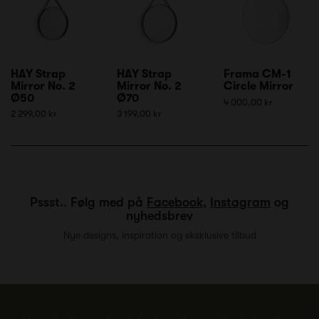
HAY Strap
HAY Strap
Frama CM-1
Mirror No. 2
Mirror No. 2
Circle Mirror
Ø50
Ø70
4 000,00 kr
2 299,00 kr
3 199,00 kr
Pssst.. Følg med på
Facebook
,
Instagram
og
nyhedsbrev
Nye designs, inspiration og eksklusive tilbud