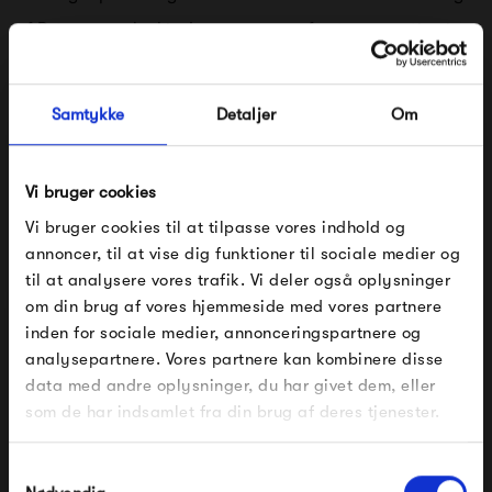
af Peters søn, Joakim Lassen, som er femte generation i
møbelfamilien, samt oldebarn af fabrikanten, Fritz
Hansen.
Samtykke
Detaljer
Om
Vi bruger cookies
Se alle varer fra Montana
Vi bruger cookies til at tilpasse vores indhold og
annoncer, til at vise dig funktioner til sociale medier og
til at analysere vores trafik. Vi deler også oplysninger
om din brug af vores hjemmeside med vores partnere
FÅ 10% PÅ DIN NÆSTE ORDRE
Produkter fra samme kategori
inden for sociale medier, annonceringspartnere og
analysepartnere. Vores partnere kan kombinere disse
Indtast din e-mail, så sender vi rabatkoden til dig på
data med andre oplysninger, du har givet dem, eller
mail. Minimumsbeløb er 499 kr. for at indløse
rabatten.
som de har indsamlet fra din brug af deres tjenester.
Gælder ikke på produkter fra Fermob, File Under
Pop og i forvejen nedsatte produkter.
Samtykkevalg