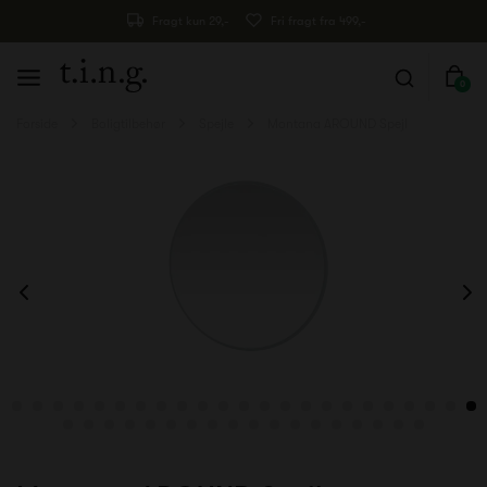
Fragt kun 29,-
Fri fragt fra 499,-
0
Forside
Boligtilbehør
Spejle
Montana AROUND Spejl