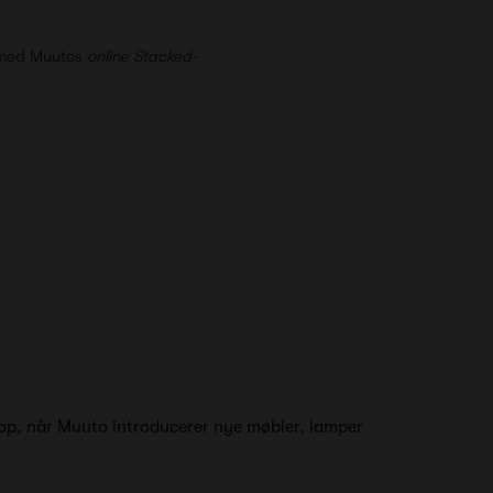
g med Muutos
online Stacked-
 top, når Muuto introducerer nye møbler, lamper