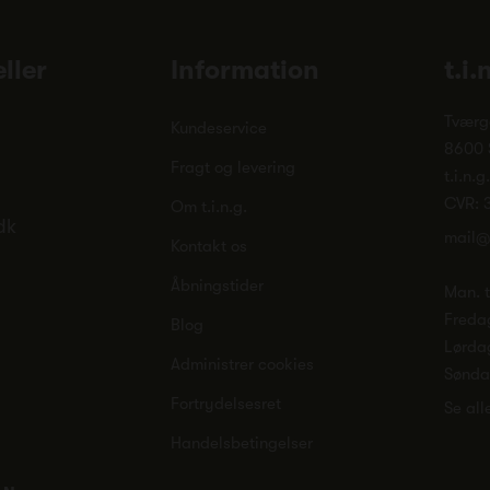
ller
Information
t.i.
Tværg
Kundeservice
8600 
Fragt og levering
t.i.n.g
CVR: 
Om t.i.n.g.
dk
mail@
Kontakt os
Åbningstider
Man. ti
Freda
Blog
Lørda
Administrer cookies
Sønd
Fortrydelsesret
Se all
Handelsbetingelser