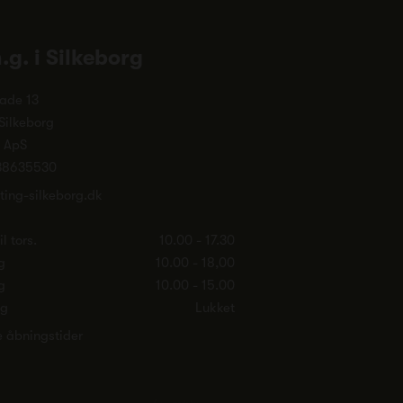
n.g. i Silkeborg
ade 13
Silkeborg
. ApS
38635530
ting-silkeborg.dk
l tors.
10.00 - 17.30
g
10.00 - 18,00
g
10.00 - 15.00
ag
Lukket
e åbningstider