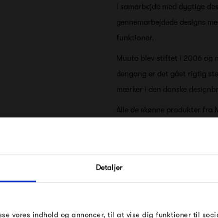
I samarbejde med dygtige des
gennemarbejdede designs me
funktioner.
Muuto blev stiftet i 2006 og 
dengang er det gået rigtig st
mærker i den danske designb
Alle de skønne produkter fra 
udtryk med sine stærke farver
Blandt de allermest kendte de
FÅ 10% PÅ DIN NÆSTE O
træknager The Dots, salt- og 
Detaljer
Indtast din e-mail, så sender vi rabatkoden 
lamper.
mail. Minimumsbeløb er 499 kr. for at indl
rabatten.
Mange af produkterne fra Muut
får frihed til at udfolde sig 
Muuto
Gælder ikke på produkter fra Fermob, Fil
sse vores indhold og annoncer, til at vise dig funktioner til soci