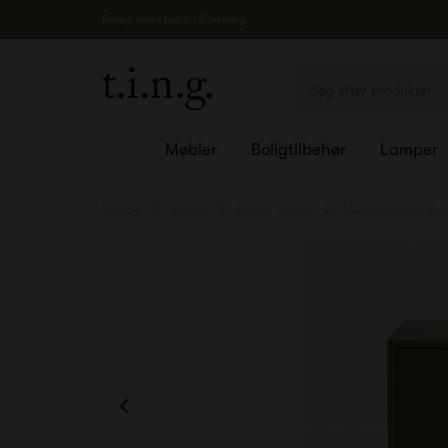
Besøg vores butik i Silkeborg
Møbler
Boligtilbehør
Lamper
Forside
Muuto
Muuto møbler
Muuto Stacked Med