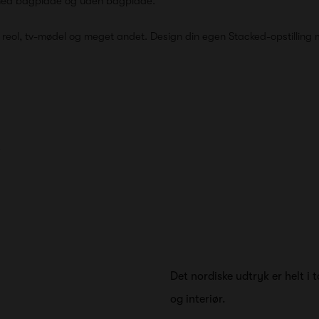
ed bagplade
og
uden bagplade
.
reol, tv-mødel og meget andet. Design din egen Stacked-opstillin
e
Det nordiske udtryk er helt i
og interiør.