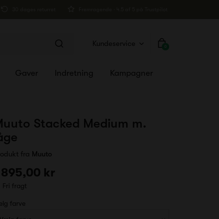
30 dages returret
Fremragende · 4.5 af 5 på Trustpilot
Kundeservice
0
Gaver
Indretning
Kampagner
uuto Stacked Medium m.
åge
rodukt fra
Muuto
 895,00 kr
Fri fragt
lg farve