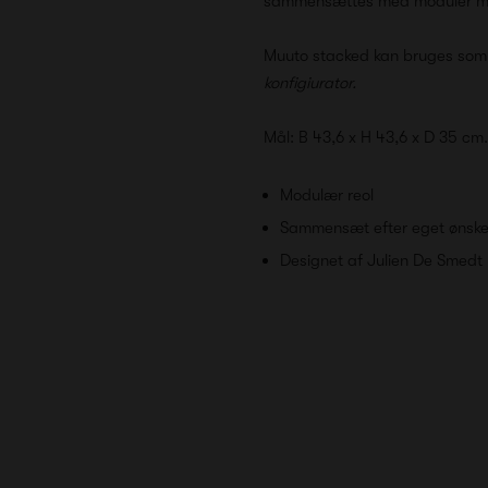
sammensættes med moduler
m
Muuto stacked kan bruges som 
konfigiurator
.
Mål: B 43,6 x H 43,6 x D 35 cm.
Modulær reol
Sammensæt efter eget ønsk
Designet af Julien De Smedt