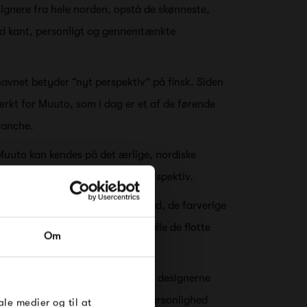
ignere fra hele norden, opstå de skønneste,
d kant, personligt og gennemtænkte
navnet betyder “nyt perspektiv” på finsk. Siden
ærkt for Muuto, som i dag er et af de førende
ranche.
Muuto kan kendes på det ærlige, nordiske
, massere af træ - og ja, nyt perspektiv.
signs fra Muuto er reolen Stacked, de farverige
RDRE
peberkværnene og ikke mindst alle de flotte
Om
til dig på
øse
o er innovative, hvilket gør, at designerne
kreativt. Derfor kan designerens personlighed
e Under
ale medier og til at