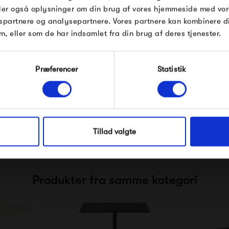
Pop og i forvejen nedsatte produkter.
deler også oplysninger om din brug af vores hjemmeside med vor
også tit ses i de mange skøn
spartnere og analysepartnere. Vores partnere kan kombinere 
Muutos holdning til at design
m, eller som de har indsamlet fra din brug af deres tjenester.
kommer også til udtryk i Muut
Modtag velkomstrabat
designstuderende og nyuddann
Præferencer
Statistik
Muutos sortiment, da der komm
*Ved at tilmelde dig accepterer du at modtage e-
mailmarkedsføring
Muuto Talent Award har bland
innovative Pull Lamp.
Nej tak, jeg ønsker ikke rabat.
Tillad valgte
Produkter fra samme kategori