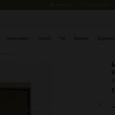
Fragt kun 29,-
Fri fragt fra 499,-
Havemøbler
Livsstil
Tøj
Mærker
Nyheder
ium m. låge
M
l
P
1
Væ