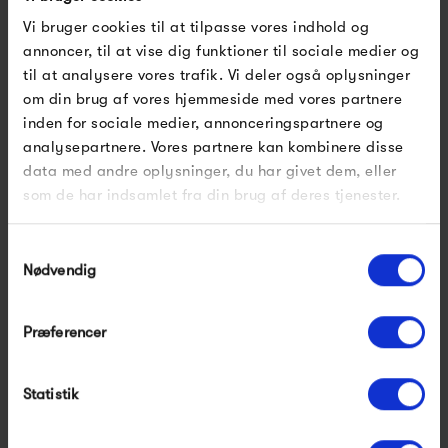
skønne produkter.
Vi bruger cookies til at tilpasse vores indhold og
annoncer, til at vise dig funktioner til sociale medier og
Muutos holdning til at designere skal have mulighed for at
til at analysere vores trafik. Vi deler også oplysninger
udfolde sig, kommer også til udtryk i Muutos årlige Talent
om din brug af vores hjemmeside med vores partnere
inden for sociale medier, annonceringspartnere og
Award. Her får unge designstuderende og nyuddannede
analysepartnere. Vores partnere kan kombinere disse
designere mulighed for at blive en del af Muutos sortiment,
data med andre oplysninger, du har givet dem, eller
da der kommer nogle rigtigt flotte designs ud af det.
som de har indsamlet fra din brug af deres tjenester.
Muuto Talent Award har blandt andet givet os den smukke
Samtykkevalg
Nerd-stol og den innovative Pull Lamp.
Nødvendig
Se alle varer fra Muuto
Præferencer
Statistik
Produkter fra samme kategori