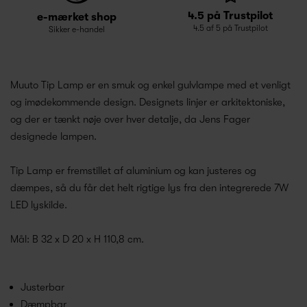
4.5 på Trustpilot
e-mærket shop
4.5 af 5 på Trustpilot
Sikker e-handel
Muuto Tip Lamp er en smuk og enkel gulvlampe med et venligt
og imødekommende design. Designets linjer er arkitektoniske,
og der er tænkt nøje over hver detalje, da Jens Fager
designede lampen.
Tip Lamp er fremstillet af aluminium og kan justeres og
dæmpes, så du får det helt rigtige lys fra den integrerede 7W
LED lyskilde.
Mål: B 32 x D 20 x H 110,8 cm.
Justerbar
Dæmpbar