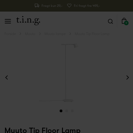
Fragt kun 29,-
Fri fragt fra 499,-
0
Forside
Muuto
Muuto lampe
Muuto Tip Floor Lamp
Muuto Tip Floor Lamp