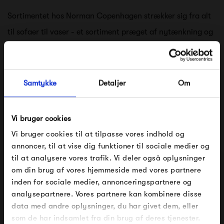
Sortimentet hos Norman Copenhagen strækker sig fra alt
til sofaer til vaser - et sortiment præget af nytænkning og
ønsket om at skubbe til de normative ideer indenfor
indretning.
Samtykke
Detaljer
Om
Trods det, formår Normann Copenhagen at kombinere
tidsløst design og høj kvalitet, hvilket skaber produkter, der
vil følge dig gennem lang tid.
Vi bruger cookies
Vi bruger cookies til at tilpasse vores indhold og
Se alle varer fra Normann Copenhagen
annoncer, til at vise dig funktioner til sociale medier og
til at analysere vores trafik. Vi deler også oplysninger
om din brug af vores hjemmeside med vores partnere
FÅ 10% PÅ DIN NÆSTE ORDRE
inden for sociale medier, annonceringspartnere og
analysepartnere. Vores partnere kan kombinere disse
Produkter fra samme kategori
Indtast din e-mail, så sender vi rabatkoden til dig på
data med andre oplysninger, du har givet dem, eller
mail. Minimumsbeløb er 499 kr. for at indløse
rabatten.
som de har indsamlet fra din brug af deres tjenester.