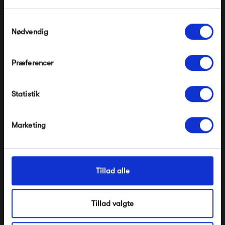
Gælder ikke på produkter fra Fermob, File Under
Pop og i forvejen nedsatte produkter.
Samtykkevalg
Nødvendig
Præferencer
Modtag velkomstrabat
HAY PC Pendant L
PWTBS Podgy Pendant
Statistik
*Ved at tilmelde dig accepterer du at modtage e-
mailmarkedsføring
3 499,00 kr
3 900,00 kr
Nej tak, jeg ønsker ikke rabat.
Marketing
Tillad alle
Tillad valgte