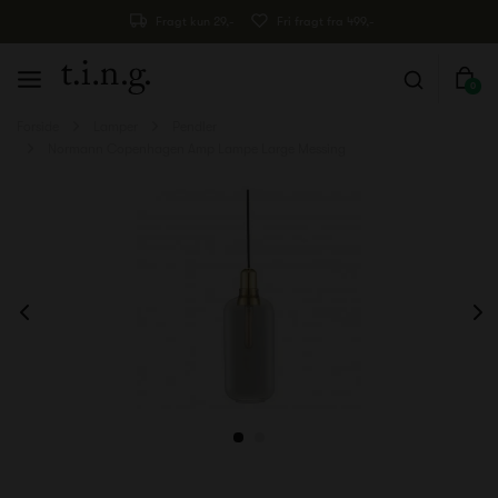
Fragt kun 29,-
Fri fragt fra 499,-
0
Forside
Lamper
Pendler
Normann Copenhagen Amp Lampe Large Messing