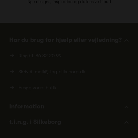
Nye designs, inspiration og eksklusive tilbud
Har du brug for hjælp eller vejledning?
Ring tlf.
86 82 20 99
Skriv til
mail@ting-silkeborg.dk
Besøg vores butik
Information
t.i.n.g. i Silkeborg