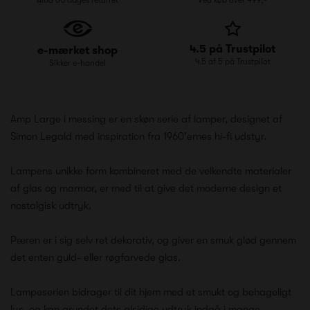
4.5 på Trustpilot
e-mærket shop
4.5 af 5 på Trustpilot
Sikker e-handel
Amp Large i messing er en skøn serie af lamper, designet af
Simon Legald med inspiration fra 1960'ernes hi-fi udstyr.
Lampens unikke form kombineret med de velkendte materialer
af glas og marmor, er med til at give det moderne design et
nostalgisk udtryk.
Pæren er i sig selv ret dekorativ, og giver en smuk glød gennem
det enten guld- eller røgfarvede glas.
Lampeserien bidrager til dit hjem med et smukt og behageligt
lys, og kan grundet dets alsidige udtryk indgå i mange