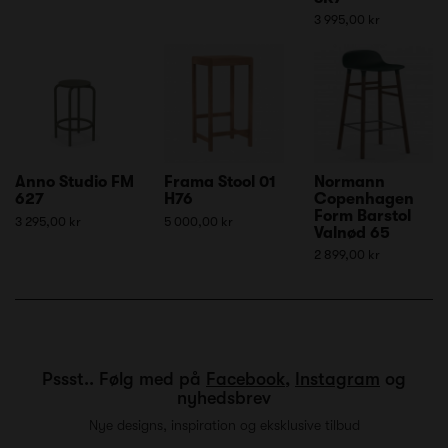
3 995,00 kr
Anno Studio FM
Frama Stool 01
Normann
627
H76
Copenhagen
Form Barstol
3 295,00 kr
5 000,00 kr
Valnød 65
2 899,00 kr
Pssst.. Følg med på
Facebook
,
Instagram
og
nyhedsbrev
Nye designs, inspiration og eksklusive tilbud