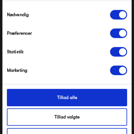
Gælder ikke på produkter fra Fermob, File Under
Pop og i forvejen nedsatte produkter.
Samtykkevalg
Nødvendig
Præferencer
Modtag velkomstrabat
Normann Copenhagen
Normann Copenhagen
Statistik
Form Barstol Eg 75
Form Barstol Krom 75
*Ved at tilmelde dig accepterer du at modtage e-
mailmarkedsføring
2 749,00 kr
2 149,00 kr
Nej tak, jeg ønsker ikke rabat.
Marketing
Tillad alle
Tillad valgte