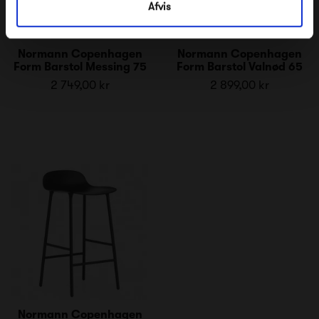
Afvis
Normann Copenhagen
Normann Copenhagen
Form Barstol Messing 75
Form Barstol Valnød 65
2 749,00 kr
2 899,00 kr
Normann Copenhagen