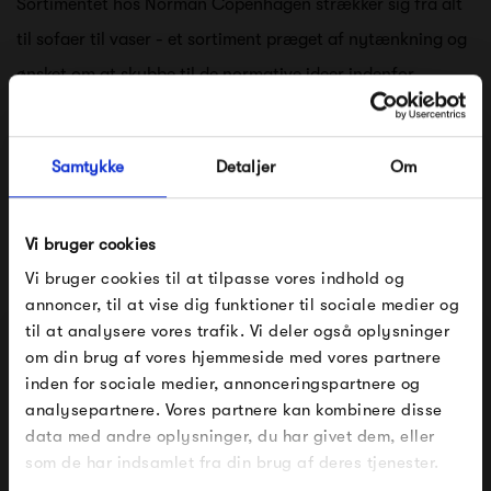
Sortimentet hos Norman Copenhagen strækker sig fra alt
til sofaer til vaser - et sortiment præget af nytænkning og
ønsket om at skubbe til de normative ideer indenfor
indretning.
Trods det, formår Normann Copenhagen at kombinere
Samtykke
Detaljer
Om
tidsløst design og høj kvalitet, hvilket skaber produkter, der
vil følge dig gennem lang tid.
Vi bruger cookies
Vi bruger cookies til at tilpasse vores indhold og
Se alle varer fra Normann Copenhagen
annoncer, til at vise dig funktioner til sociale medier og
til at analysere vores trafik. Vi deler også oplysninger
om din brug af vores hjemmeside med vores partnere
FÅ 10% PÅ DIN NÆSTE ORDRE
inden for sociale medier, annonceringspartnere og
Produkter fra samme kategori
analysepartnere. Vores partnere kan kombinere disse
Indtast din e-mail, så sender vi rabatkoden til dig på
data med andre oplysninger, du har givet dem, eller
mail. Minimumsbeløb er 499 kr. for at indløse
rabatten.
som de har indsamlet fra din brug af deres tjenester.