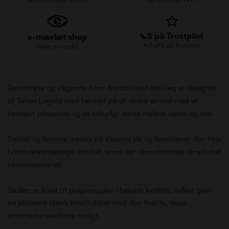
4.5 på Trustpilot
e-mærket shop
4.5 af 5 på Trustpilot
Sikker e-handel
Den simple og elegante Form Barstol med stel i eg er designet
af Simon Legald med hensigt på at skabe en stol med et
helstøbt udseende og et naturligt møde mellem sæde og stel.
Sædet og benene mødes på elegant vis og fremhæver den høje
håndværksmæssige kvalitet, samt den skandinaviske simplicitet
i møbeldesignet.
Skallen er lavet af polypropylen i højeste kvalitet, hvilket giver
en ekstremt stærk konstruktion med den fineste, mest
ensartede overflade muligt.