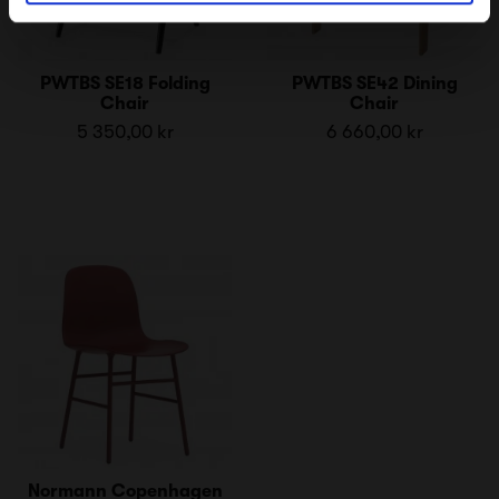
PWTBS SE18 Folding
PWTBS SE42 Dining
Chair
Chair
5 350,00 kr
6 660,00 kr
Normann Copenhagen