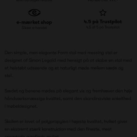
4.5 på Trustpilot
e-mærket shop
4.5 af 5 på Trustpilot
Sikker e-handel
Den simple, men elegante Form stol med messing stel er
designet af Simon Legald med hensigt på at skabe en stol med
et helstøbt udseende og et naturligt møde mellem sæde og
stel.
Sædet og benene mødes på elegant vis og fremhæver den høje
håndværksmæssige kvalitet, samt den skandinaviske enkelthed
i møbeldesignet.
Skallen er lavet af polypropylen i højeste kvalitet, hvilket giver
en ekstremt stærk konstruktion med den fineste, mest
ensartede overflade muligt.