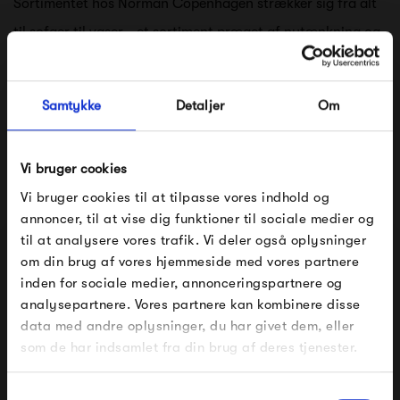
Sortimentet hos Norman Copenhagen strækker sig fra alt
til sofaer til vaser - et sortiment præget af nytænkning og
ønsket om at skubbe til de normative ideer indenfor
indretning.
Samtykke
Detaljer
Om
Trods det, formår Normann Copenhagen at kombinere
tidsløst design og høj kvalitet, hvilket skaber produkter, der
Vi bruger cookies
vil følge dig gennem lang tid.
Vi bruger cookies til at tilpasse vores indhold og
annoncer, til at vise dig funktioner til sociale medier og
Se alle varer fra Normann Copenhagen
til at analysere vores trafik. Vi deler også oplysninger
om din brug af vores hjemmeside med vores partnere
FÅ 10% PÅ DIN NÆSTE ORDRE
inden for sociale medier, annonceringspartnere og
analysepartnere. Vores partnere kan kombinere disse
Indtast din e-mail, så sender vi rabatkoden til dig på
Produkter fra samme kategori
data med andre oplysninger, du har givet dem, eller
mail. Minimumsbeløb er 499 kr. for at indløse
rabatten.
som de har indsamlet fra din brug af deres tjenester.
Gælder ikke på produkter fra Fermob, File Under
Pop og i forvejen nedsatte produkter.
Samtykkevalg