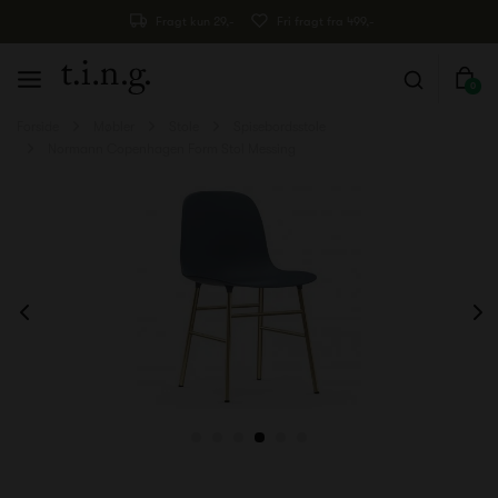
Fragt kun 29,-
Fri fragt fra 499,-
0
Forside
Møbler
Stole
Spisebordsstole
Normann Copenhagen Form Stol Messing