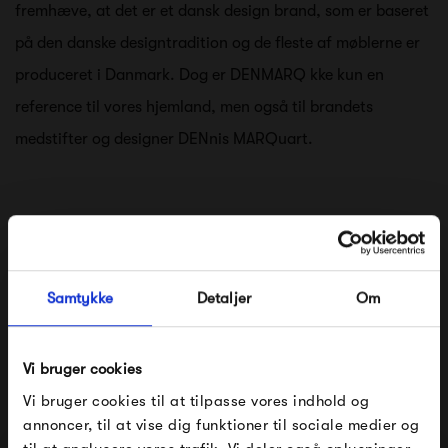
fremhæve, at det er et dansk design brand, som er baseret
på den danske designtradition og de fleste af møblerne er
produceret i Danmark. Dog er DENMARQ kke kun en
reference til vores hjemland, men også til brandets
medstifter og designer DENnis MARQuart.
OX DENMARQ's håndlavede produkter vil kun blive
smukkkere med tiden og få naturlig patina.
Samtykke
Detaljer
Om
Vi bruger cookies
Se alle varer fra Ox Denmarq
Vi bruger cookies til at tilpasse vores indhold og
annoncer, til at vise dig funktioner til sociale medier og