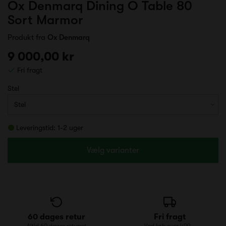
Ox Denmarq Dining O Table 80
Sort Marmor
Produkt fra
Ox Denmarq
9 000,00 kr
Fri fragt
Stel
Leveringstid: 1-2 uger
Vælg varianter
60 dages retur
Fri fragt
Altid 60 dages returret
Ved køb over 499,-