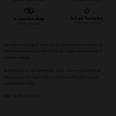
4.5 på Trustpilot
e-mærket shop
4.5 af 5 på Trustpilot
Sikker e-handel
Det skønne Dining O Table fra Ox Denmarq er et smukt og
stilrent spisebord, perfekt til dig der nyder skønhed ned til
mindste detalje.
Bordpladen er i det skønneste sorte marmor og bordet er
tilgængeligt i tre typer stel: messing, rustfrit stål og sort
pulverlakeret stål.
Mål:
H 72 x Ø 80 cm.