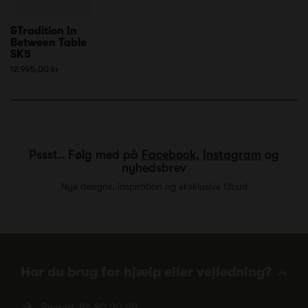
&Tradition In
Between Table
SK5
12 995,00 kr
Pssst.. Følg med på
Facebook
,
Instagram
og
nyhedsbrev
Nye designs, inspiration og eksklusive tilbud
Har du brug for hjælp eller vejledning?
Ring tlf.
86 82 20 99