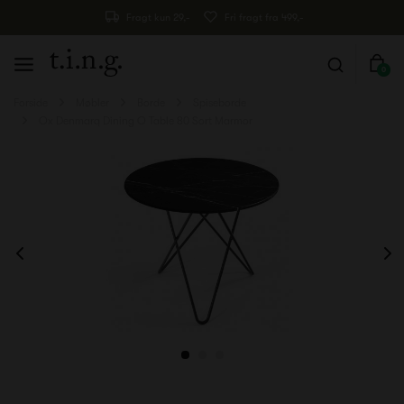
Fragt kun 29,-
Fri fragt fra 499,-
0
Forside
Møbler
Borde
Spiseborde
Ox Denmarq Dining O Table 80 Sort Marmor