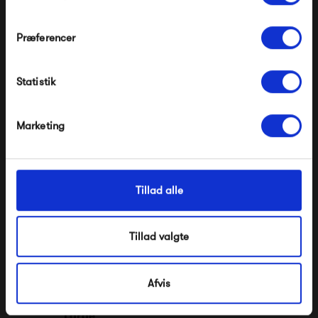
Præferencer
Pappelina Dana
File Under Pop Paint
Modtag velkomstrabat
Brown Eyed
425,00 kr
425,00 kr
Statistik
*Ved at tilmelde dig accepterer du at modtage e-
mailmarkedsføring
Nej tak, jeg ønsker ikke rabat.
Marketing
Tillad alle
Tillad valgte
Afvis
Ferm Living Pond Mirror
STOFF Nagel Bowl
Large