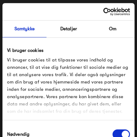
til design, stræber Pedestal efter at tilbyde et relevant og
spændende sortiment af produkter, der hele tiden former
sig efter den måde vi lever og omgiver os med billede og
Samtykke
Detaljer
Om
lyd.
Vi bruger cookies
Se alle varer fra Pedestal
Vi bruger cookies til at tilpasse vores indhold og
annoncer, til at vise dig funktioner til sociale medier og
til at analysere vores trafik. Vi deler også oplysninger
Produkter fra samme kategori
om din brug af vores hjemmeside med vores partnere
FÅ 10% PÅ DIN NÆSTE ORDRE
inden for sociale medier, annonceringspartnere og
analysepartnere. Vores partnere kan kombinere disse
Indtast din e-mail, så sender vi rabatkoden til dig på
data med andre oplysninger, du har givet dem, eller
mail. Minimumsbeløb er 499 kr. for at indløse
rabatten.
som de har indsamlet fra din brug af deres tjenester.
Gælder ikke på produkter fra Fermob, File Under
Pop og i forvejen nedsatte produkter.
Samtykkevalg
Nødvendig