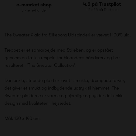
4.5 på Trustpilot
e-mærket shop
4.5 af 5 på Trustpilot
Sikker e-handel
The Sweater Plaid fra Silkeborg Uldspinderi er vævet i 100% uld.
Tæppet er et samarbejde med Stilleben, og er opstået
gennem
en fælles respekt for hinandens håndværk og har
resulteret i 'The Sweater Collection'.
Den enkle, stribede plaid er lavet i smukke, dæmpede farver,
det giver et smukt og indbydende udtryk til hjemmet.
The
Sweater plaiderne er varme og hjemlige og hylder det enkle
design med kvaliteten i højsædet.
Mål: 130 x 190 cm.