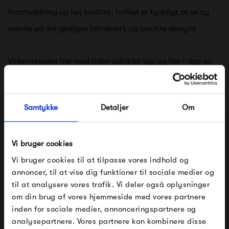
forarbejdning og høj kvalitet, hvilket er tydeligt at se og
mærke på det gedigne håndværk og smukke designs.
Virksomheden har med tiden udviklet sig, og har i dag en
v
ision om at forene deres unikke viden om uld og
materialets mange egenskaber, med en ny tilgang til
Samtykke
Detaljer
Om
design og den viden om tekstiler, der findes blandt
Danmarks mange dygtige kunsthåndværkere og
tekstildesignere.
Vi bruger cookies
Vi bruger cookies til at tilpasse vores indhold og
Se alle varer fra Silkeborg Uldspinderi
annoncer, til at vise dig funktioner til sociale medier og
til at analysere vores trafik. Vi deler også oplysninger
om din brug af vores hjemmeside med vores partnere
FÅ 10% PÅ DIN NÆSTE ORDRE
inden for sociale medier, annonceringspartnere og
Produkter fra samme kategori
analysepartnere. Vores partnere kan kombinere disse
Indtast din e-mail, så sender vi rabatkoden til dig på