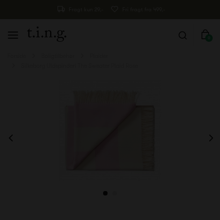
Fragt kun 29,-
Fri fragt fra 499,-
0
Forside
Boligtilbehør
Plaider
Silkeborg Uldspinderi The Sweater Plaid Rose