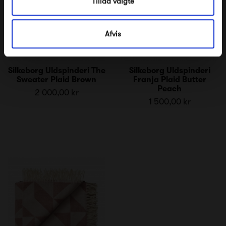
Tillad valgte
Afvis
Silkeborg Uldspinderi The
Silkeborg Uldspinderi
Sweater Plaid Brown
Franja Plaid Butter
Peach
2 000,00 kr
1 500,00 kr