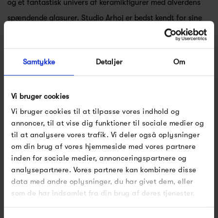
og et fantastisk univers af keramikfigurer med alverdens
spændende glasurer. Studio Arhoj er bedst kendt for sine
små keramikspøgelser, Ghosts, der alle er unikke, og har
hver sin personlighed.
Samtykke
Detaljer
Om
I dag finder du Studio Arhoj på havnen i København, hvor
Anders stadig finder inspiration i det skandinaviske og det
Vi bruger cookies
Vi bruger cookies til at tilpasse vores indhold og
japanske.
annoncer, til at vise dig funktioner til sociale medier og
Se alle varer fra Studio Arhoj
til at analysere vores trafik. Vi deler også oplysninger
om din brug af vores hjemmeside med vores partnere
inden for sociale medier, annonceringspartnere og
analysepartnere. Vores partnere kan kombinere disse
data med andre oplysninger, du har givet dem, eller
Produkter fra samme kategori
som de har indsamlet fra din brug af deres tjenester.