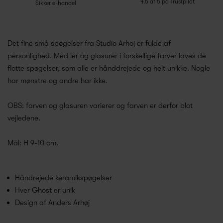
4.5 af 5 på Trustpilot
Sikker e-handel
Det fine små spøgelser fra Studio Arhoj er fulde af
personlighed. Med ler og glasurer i forskellige farver laves de
flotte spøgelser, som alle er hånddrejede og helt unikke. Nogle
har mønstre og andre har ikke.
OBS: farven og glasuren varierer og farven er derfor blot
vejledene.
Mål: H 9-10 cm.
Håndrejede keramikspøgelser
Hver Ghost er unik
Design af Anders Arhøj