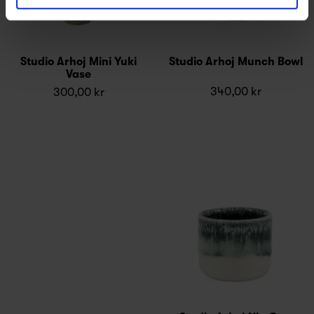
Studio Arhoj Mini Yuki
Studio Arhoj Munch Bowl
Vase
340,00 kr
300,00 kr