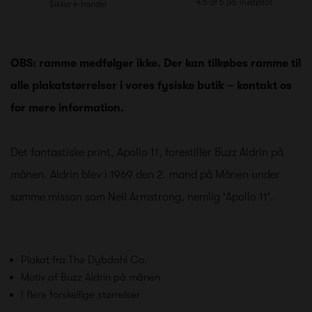
4.5 af 5 på Trustpilot
Sikker e-handel
OBS: ramme medfølger ikke. Der kan tilkøbes ramme til
alle plakatstørrelser i vores fysiske butik – kontakt os
for mere information.
Det fantastiske print, Apollo 11, forestiller
Buzz Aldrin på
månen. Aldrin blev i 1969 den 2. mand på Månen under
samme misson som Neil Armstrong, nemlig 'Apollo 11'.
Plakat fra The Dybdahl Co.
Motiv af Buzz Aldrin på månen
I flere forskellige størrelser