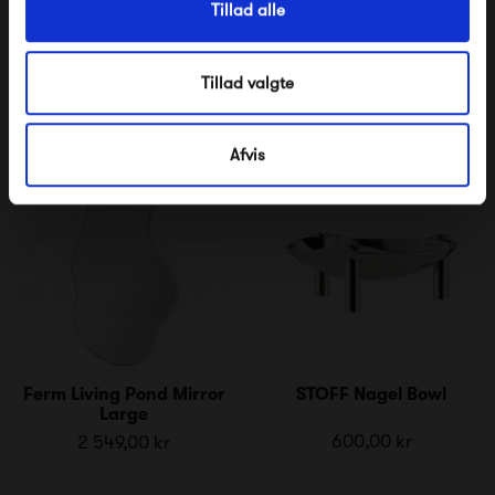
Tillad alle
Brown Eyed
425,00 kr
425,00 kr
Tillad valgte
Afvis
Ferm Living Pond Mirror
STOFF Nagel Bowl
Large
600,00 kr
2 549,00 kr