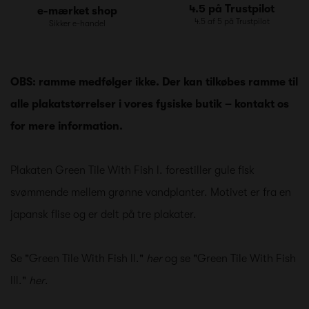
4.5 på Trustpilot
e-mærket shop
4.5 af 5 på Trustpilot
Sikker e-handel
OBS: ramme medfølger ikke. Der kan tilkøbes ramme til
alle plakatstørrelser i vores fysiske butik – kontakt os
for mere information.
Plakaten Green Tile With Fish l. forestiller gule fisk
svømmende mellem grønne vandplanter. Motivet er fra en
japansk flise og er delt på tre plakater.
Se "Green Tile With Fish ll."
her
og se "Green Tile With Fish
lll."
her
.