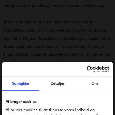
vintage med et poetisk og moderne, skandinavisk præg.
Botanik og dyreprint er gennemgående temaer for
Dybdahls plakater. Fra dyreuniverset tilbyder de plakater
med alt fra krybende insekter, mystiske alger, fascinerende
firben og imponerende beboere fra savannen til smukke
fugle, delikate sommerfugle og farverige fisk. De botaniske
tryk og plakater inkluderer maleriske palmer, delikate
svampe, frodige grønne blade og eksotiske blomster. Disse
plakater er den perfekte måde at skabe liv på dine vægge,
Samtykke
Detaljer
Om
samtidig med at de giver en vintagefornemmelse og skaber
en tropisk stemning i dit hjem.
Vi bruger cookies
Vi bruger cookies til at tilpasse vores indhold og
Udover naturtemaet byder Dybdahl også på kollektionen