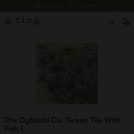
Fragt kun 29,-
Fri fragt fra 499,-
0
Forside
Boligtilbehør
The Dybdahl Co. Green Tile With Fish l.
The Dybdahl Co. Green Tile With
Fish l.