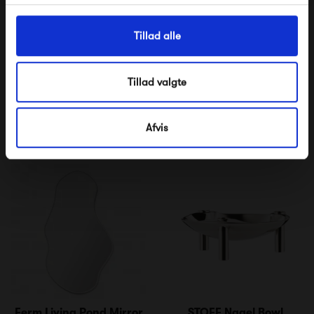
Tillad alle
Pappelina Dana
File Under Pop Paint
Brown Eyed
Tillad valgte
425,00 kr
425,00 kr
Afvis
Ferm Living Pond Mirror
STOFF Nagel Bowl