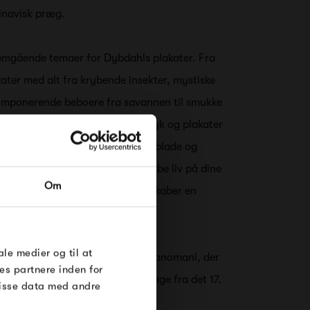
inavisk præg.
emgående temaer for Dybdahls plakater. Fra
kater med alt fra krybende insekter, mystiske
g imponerende beboere fra savannen til smukke
g farverige fisk. De botaniske tryk og plakater
delikate svampe, frodige grønne blade og
RDRE
ater er den perfekte måde at skabe liv på dine
Om
iver en vintagefornemmelse og skaber en
til dig på
øse
e Under
ale medier og til at
bdahl også på kollektionen Japanomani, der
es partnere inden for
irerede print, som stammer tilbage fra det 17.
disse data med andre