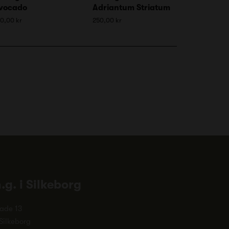
vocado
Adriantum Striatum
0,00 kr
250,00 kr
n.g. i Silkeborg
ade 13
Silkeborg