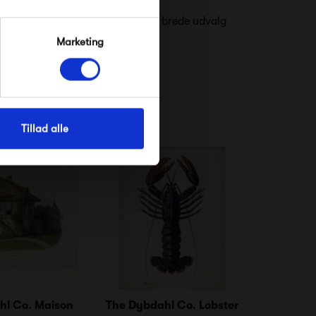
ed på eventyr og udforske deres brede udvalg
Marketing
Tillad alle
hl Co. Maison
The Dybdahl Co. Lobster