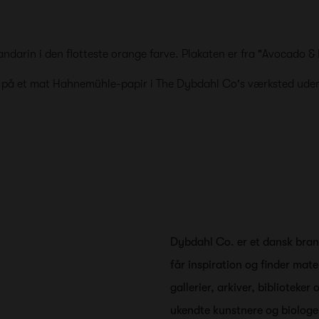
mandarin i den flotteste orange farve. Plakaten er fra "Avocado &
e på et mat Hahnemühle-papir i The Dybdahl Co's værksted ude
Dybdahl Co. er et dansk brand
får inspiration og finder mate
gallerier, arkiver, biblioteke
ukendte kunstnere og biologer