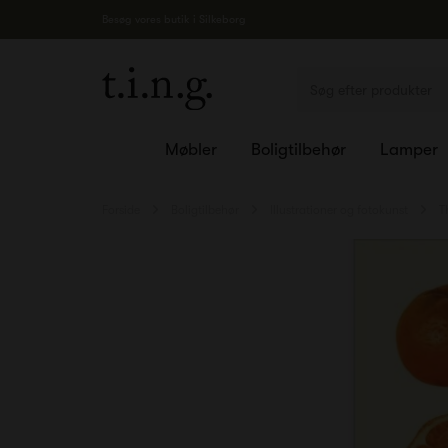
Besøg vores butik i Silkeborg
Møbler
Boligtilbehør
Lamper
Forside
Boligtilbehør
Illustrationer og fotokunst
T