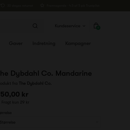
30 dages returret
Fremragende · 4.5 af 5 på Trustpilot
Kundeservice
0
Gaver
Indretning
Kampagner
he Dybdahl Co. Mandarine
rodukt fra
The Dybdahl Co.
50,00 kr
Fragt kun 29 kr
ørrelse