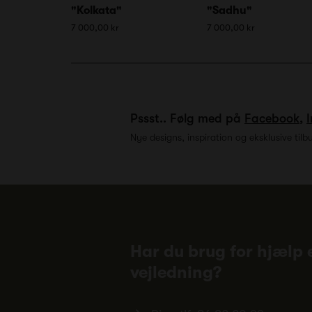
"Kolkata"
"Sadhu"
7 000,00 kr
7 000,00 kr
Pssst.. Følg med på
Facebook
,
Nye designs, inspiration og eksklusive tilb
Har du brug for hjælp e
vejledning?