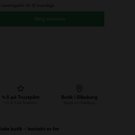
Leveringstid: 10-12 hverdage
Vælg varianter
4.5 på Trustpilot
Butik i Silkeborg
4.5 af 5 på Trustpilot
Besøg os i Silkeborg
iske butik – kontakt os for