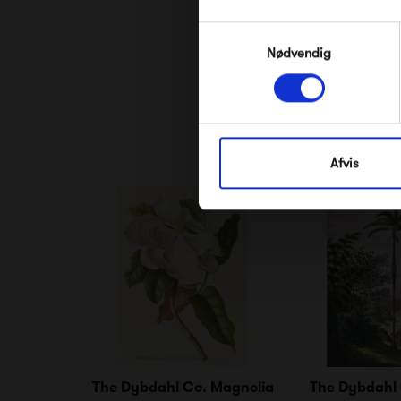
Samtykkevalg
Nødvendig
Afvis
The Dybdahl Co. Magnolia
The Dybdahl 