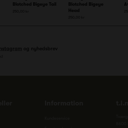
Blotched Bigeye Tail
Blotched Bigeye
A
Head
250,00 kr
25
250,00 kr
Instagram
og nyhedsbrev
ud
ller
Information
t.i.
Tværg
Kundeservice
8600 