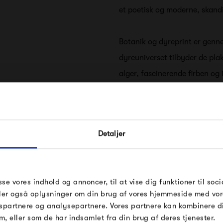
et poetisk og moderne, skand
Botanik og dyreprint er genn
dyreuniverset tilbyder de pla
alger, fascinerende firben o
fugle, delikate sommerfugle o
inkluderer maleriske palmer, 
FÅ 10% PÅ DIN NÆSTE O
eksotiske blomster. Disse plak
Detaljer
vægge, samtidig med at de g
Indtast din e-mail, så sender vi rabatkoden 
mail. Minimumsbeløb er 499 kr. for at indl
tropisk stemning i dit hjem.
rabatten.
ybdahl Co.
Gælder ikke på produkter fra Fermob, Fil
sse vores indhold og annoncer, til at vise dig funktioner til soci
Udover naturtemaet byder Dy
Pop og i forvejen nedsatte produkter.
deler også oplysninger om din brug af vores hjemmeside med vor
består af smukke japansk insp
spartnere og analysepartnere. Vores partnere kan kombinere 
til 19. århundrede.
m, eller som de har indsamlet fra din brug af deres tjenester.