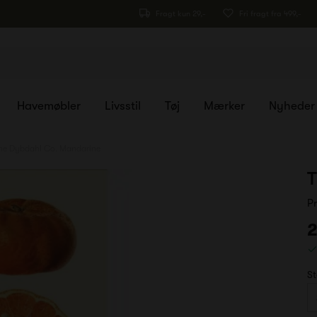
Fragt kun 29,-
Fri fragt fra 499,-
Havemøbler
Livsstil
Tøj
Mærker
Nyheder
he Dybdahl Co. Mandarine
T
P
2
St