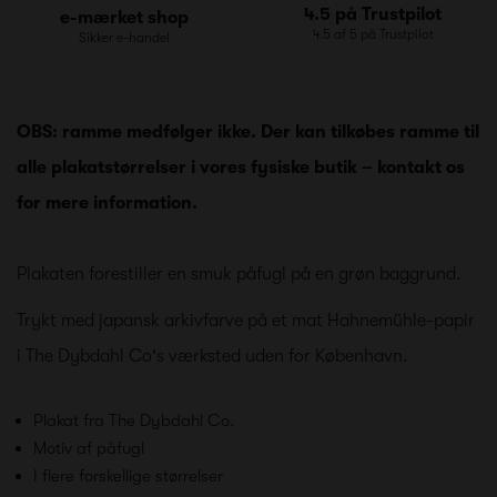
4.5 på Trustpilot
e-mærket shop
4.5 af 5 på Trustpilot
Sikker e-handel
OBS: ramme medfølger ikke. Der kan tilkøbes ramme til
alle plakatstørrelser i vores fysiske butik – kontakt os
for mere information.
Plakaten forestiller en smuk påfugl på en grøn baggrund.
Trykt med japansk arkivfarve på et mat Hahnemühle-papir
i The Dybdahl Co's værksted uden for København.
Plakat fra The Dybdahl Co.
Motiv af påfugl
I flere forskellige størrelser