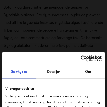
Botanik og dyreprint er gennemgående temaer for
Dybdahls plakater. Fra dyreuniverset tilbyder de plakater
med alt fra krybende insekter, mystiske alger, fascinerende
firben og imponerende beboere fra savannen til smukke
fugle, delikate sommerfugle og farverige fisk. De botaniske
tryk og plakater inkluderer maleriske palmer, delikate
svampe, frodige grønne blade og eksotiske blomster. Disse
plakater er den perfekte måde at skabe liv på dine vægge,
samtidig med at de giver en vintagefornemmelse og skaber
Samtykke
Detaljer
Om
en tropisk stemning i dit hjem.
Vi bruger cookies
Udover naturtemaet byder Dybdahl også på kollektionen
Vi bruger cookies til at tilpasse vores indhold og
Japanomani, der består af smukke japansk inspirerede
annoncer, til at vise dig funktioner til sociale medier og
print, som stammer tilbage fra det 17. til 19. århundrede.