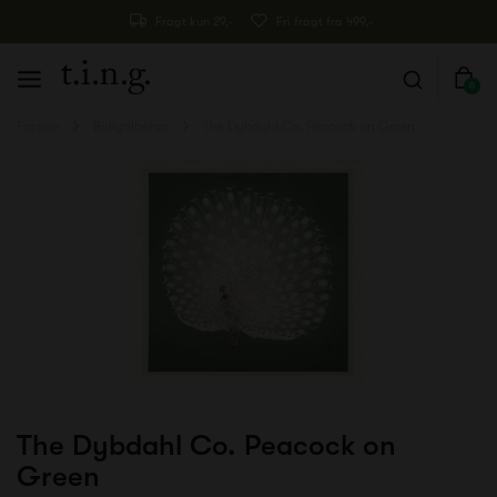
Fragt kun 29,-
Fri fragt fra 499,-
0
Forside
Boligtilbehør
The Dybdahl Co. Peacock on Green
The Dybdahl Co. Peacock on
Green