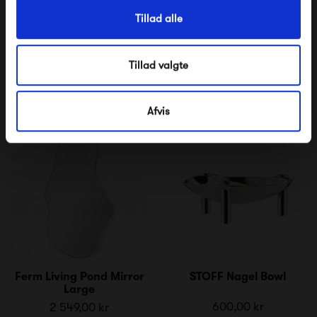
Pappelina Dana
File Under Pop Paint
Tillad alle
Brown Eyed
425,00 kr
425,00 kr
Tillad valgte
Afvis
Ferm Living Pond Mirror
STOFF Nagel Bowl
Large
600,00 kr
2 549,00 kr