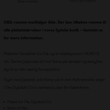
4.5 af 5 på Trustpilot
Sikker e-handel
OBS: ramme medfølger ikke. Der kan tilkøbes ramme til
alle plakatstørrelser i vores fysiske butik – kontakt os
for mere information.
Plakaten forestiller tre fisk og en blæksprutte i UKIYO-E-
stil. Denne japanske stil har fokus på detaljer og benytter
sig af en helt særlig farvepalette.
Trykt med japansk arkivfarve på et mat Hahnemühle-papir
i The Dybdahl Co's værksted uden for København.
Plakat fra The Dybdahl Co.
Motiv af fisk…