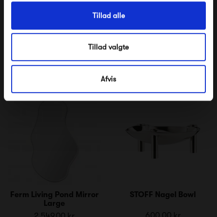
Tillad alle
Pappelina Dana
File Under Pop Paint
Brown Eyed
425,00 kr
425,00 kr
Tillad valgte
Afvis
Ferm Living Pond Mirror
STOFF Nagel Bowl
Large
600,00 kr
2 549,00 kr