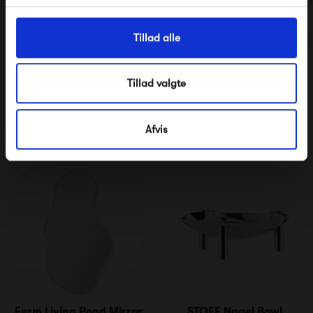
Tillad alle
Pappelina Dana
File Under Pop Paint
Brown Eyed
Tillad valgte
425,00 kr
425,00 kr
Afvis
Ferm Living Pond Mirror
STOFF Nagel Bowl