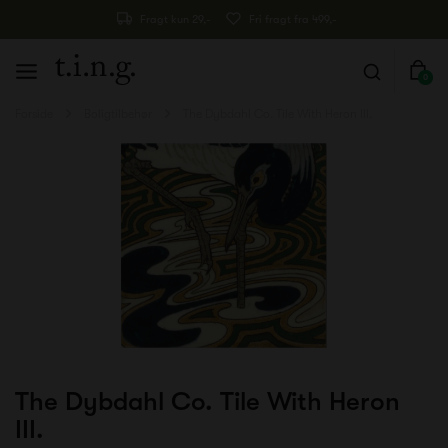
Fragt kun 29,-
Fri fragt fra 499,-
0
Forside
Boligtilbehør
The Dybdahl Co. Tile With Heron III.
The Dybdahl Co. Tile With Heron
III.