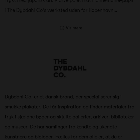
Trykt med japansk arkivfarve på et mat Hahnemühle-papir
i The Dybdahl Co's værksted uden for København…
Vis mere
Dybdahl Co. er et dansk brand, der specialiserer sig i
smukke plakater. De får inspiration og finder materialer fra
tryk i sjældne bøger og skjulte gallerier, arkiver, biblioteker
og museer. De har samlinger fra kendte og ukendte
kunstnere og biologer. Fælles for dem alle er, at de er