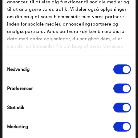
annoncer, til at vise dig funktioner til sociale medier og
Japanomani, der består af smukke japansk inspirerede
til at analysere vores trafik. Vi deler også oplysninger
om din brug af vores hjemmeside med vores partnere
print, som stammer tilbage fra det 17. til 19. århundrede.
FÅ 10% PÅ DIN NÆSTE ORDRE
inden for sociale medier, annonceringspartnere og
Dybdahl ønsker at tage dig med på eventyr og udforske
analysepartnere. Vores partnere kan kombinere disse
Indtast din e-mail, så sender vi rabatkoden til dig på
data med andre oplysninger, du har givet dem, eller
deres brede udvalg af visuelt guld!
mail. Minimumsbeløb er 499 kr. for at indløse
rabatten.
som de har indsamlet fra din brug af deres tjenester.
Gælder ikke på produkter fra Fermob, File Under
Se alle varer fra The Dybdahl Co.
Pop og i forvejen nedsatte produkter.
Samtykkevalg
Nødvendig
Produkter fra samme kategori
Præferencer
Modtag velkomstrabat
Statistik
*Ved at tilmelde dig accepterer du at modtage e-
mailmarkedsføring
Nej tak, jeg ønsker ikke rabat.
Marketing