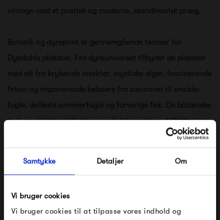
vintage med et poetisk og moderne, skandinavisk præg.
Botanik og dyreprint er gennemgående temaer for
Dybdahls plakater. Fra dyreuniverset tilbyder de plakater
med alt fra krybende insekter, mystiske alger, fascinerende
firben og imponerende beboere fra savannen til smukke
fugle, delikate sommerfugle og farverige fisk. De botaniske
tryk og plakater inkluderer maleriske palmer, delikate
svampe, frodige grønne blade og eksotiske blomster. Disse
plakater er den perfekte måde at skabe liv på dine vægge,
Samtykke
Detaljer
Om
samtidig med at de giver en vintagefornemmelse og skaber
en tropisk stemning i dit hjem.
Vi bruger cookies
Vi bruger cookies til at tilpasse vores indhold og
Udover naturtemaet byder Dybdahl også på kollektionen