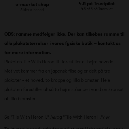
4.5 på Trustpilot
e-mærket shop
4.5 af 5 på Trustpilot
Sikker e-handel
OBS: ramme medfølger ikke. Der kan tilkøbes ramme til
alle plakatstørrelser i vores fysiske butik – kontakt os
for mere information.
Plakaten Tile With Heron lll. forestiller et hejre hovede.
Motivet kommer fra en japansk flise og er delt på tre
plakater - et hoved, to kroppe og lilla blomster. Hele
plakaten forestiller altså to hejre stående i vand omkranset
af lilla blomster.
Se "Tile With Heron l."
her
og "Tile With Heron ll."
her