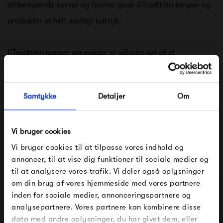
afdæmpende kurver og former giver &Tradition lamper og
produkter et helt særligt udtryk.
&Tradition lamper og møbler er således del af et
spændende design univers hvor folkene bag, laver deres
egne regler. Det er en fornøjelse at se resultaterne - og det
Samtykke
Detaljer
Om
skaber bestemt glæde, at have &Tradition lamper og
møbler i hjemmet. &Tradition lamper danner med deres
Vi bruger cookies
bløde kurver en rolig og afdæmpet stemning som de fleste
Vi bruger cookies til at tilpasse vores indhold og
af os ofte søger.
annoncer, til at vise dig funktioner til sociale medier og
til at analysere vores trafik. Vi deler også oplysninger
Se alle varer fra &Tradition
om din brug af vores hjemmeside med vores partnere
FÅ 10% PÅ DIN NÆSTE ORDRE
inden for sociale medier, annonceringspartnere og
analysepartnere. Vores partnere kan kombinere disse
Indtast din e-mail, så sender vi rabatkoden til dig på
data med andre oplysninger, du har givet dem, eller
mail. Minimumsbeløb er 499 kr. for at indløse