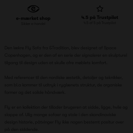
4.5 på Trustpilot
e-mærket shop
4.5 af 5 på Trustpilot
Sikker e-handel
Den lækre Fly Sofa fra &Tradition, blev designet af Space
Copenhagen, og er den af en serie der signalerer en skulpturel
tilgang til design uden at skulle ofre møblets komfort.
Med referencer til den nordiske æstetik, detaljer og teknikker,
som bl.a kommer til udtryk i ryglænets struktur, de organiske
former og det solide håndværk.
Fly er en kollektion der tillader brugeren at sidde, ligge, hvile og
slappe af. Ulig mange sofaer og stole i den skandinaviske
design historie, påtvinger Fly ikke nogen bestemt positur over
på den siddende.