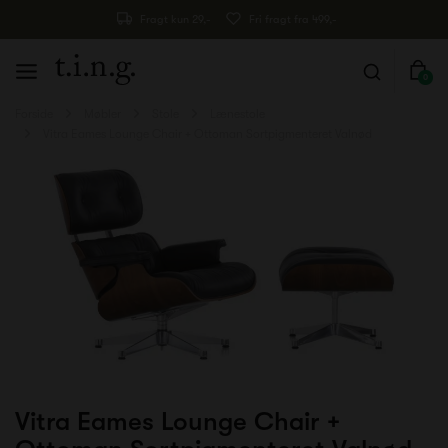
Fragt kun 29,-
Fri fragt fra 499,-
0
Forside
Møbler
Stole
Lænestole
Vitra Eames Lounge Chair + Ottoman Sortpigmenteret Valnød
Vitra Eames Lounge Chair +