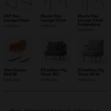
HAY Hee
Muuto Visu
Muuto Visu
Lounge Chair
Lounge Chair
Lounge Chair
Fuldpolstret
2 199,00 kr
3 695,00 kr
5 695,00 kr
Vitra Eames
&Tradition Fly
&Tradition Fly
RAR RE
Chair SC1
Chair SC10
5 820,00 kr
16 995,00 kr
15 995,00 kr
Pssst.. Følg med på
Facebook
,
Instagram
og