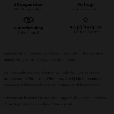
60 dages retur
Fri fragt
Altid 60 dages returret
Ved køb over 499,-
4.5 på Trustpilot
e-mærket shop
4.5 af 5 på Trustpilot
Sikker e-handel
Lænestolen af Charles og Ray Eames er et af de suveræne
møbel-designs fra det tyvende århundrede.
Den elegante stol, der tilbyder ultimativ komfort, er blevet
produceret af Vitra siden 1950'erne, ved hjælp af næsten de
samme produktionsteknikker og materialer af høj kvalitet.
Lænestolen kommer i to størrelser og adskillige kombinationer
af læderpolstringer, skaller af træ og stel.