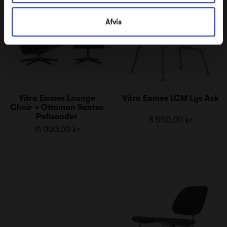
Afvis
Vitra Eames Lounge
Vitra Eames LCM Lys Ask
Chair + Ottoman Santos
Palisander
8 550,00 kr
91 000,00 kr