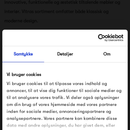
innovative, funktionelle og æstetisk tiltalende møbler og
interiør. Vitras sortiment omfatter både klassisk og
moderne design.
Vitras designfilosofi bygger på forståelsen af forholdet
mellem rum og design, og er verdenskendt for deres
sortiment af møbler og interiør, fordi de forstår at
Samtykke
Detaljer
Om
kombinere erfaring med teknik og visuel kreativitet fra
samarbejdet med arkitekter og designere. Sammenkogt er
Vi bruger cookies
Vitra: solide produkter i materialer af høj kvalitet, lang
Vi bruger cookies til at tilpasse vores indhold og
holdbarhed og levetid.
annoncer, til at vise dig funktioner til sociale medier og
til at analysere vores trafik. Vi deler også oplysninger
om din brug af vores hjemmeside med vores partnere
Se alle varer fra Vitra
FÅ 10% PÅ DIN NÆSTE ORDRE
inden for sociale medier, annonceringspartnere og
analysepartnere. Vores partnere kan kombinere disse
Indtast din e-mail, så sender vi rabatkoden til dig på
data med andre oplysninger, du har givet dem, eller
mail. Minimumsbeløb er 499 kr. for at indløse