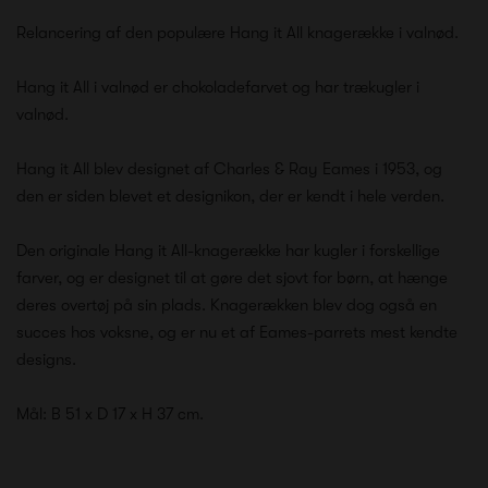
Relancering af den populære Hang it All knagerække i valnød.
Hang it All i valnød er chokoladefarvet og har trækugler i
valnød.
Hang it All blev designet af Charles & Ray Eames i 1953, og
den er siden blevet et designikon, der er kendt i hele verden.
Den originale Hang it All-knagerække har kugler i forskellige
farver, og er designet til at gøre det sjovt for børn, at hænge
deres overtøj på sin plads. Knagerækken blev dog også en
succes hos voksne, og er nu et af Eames-parrets mest kendte
designs.
Mål: B 51 x D 17 x H 37 cm.