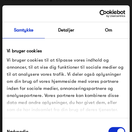
kombinere erfaring med teknik og visuel kreativitet fra
samarbejdet med arkitekter og designere. Sammenkogt er
Vitra: solide produkter i materialer af høj kvalitet, lang
Samtykke
Detaljer
Om
holdbarhed og levetid.
Vi bruger cookies
Se alle varer fra Vitra
Vi bruger cookies til at tilpasse vores indhold og
annoncer, til at vise dig funktioner til sociale medier og
til at analysere vores trafik. Vi deler også oplysninger
om din brug af vores hjemmeside med vores partnere
Produkter fra samme kategori
FÅ 10% PÅ DIN NÆSTE ORDRE
inden for sociale medier, annonceringspartnere og
analysepartnere. Vores partnere kan kombinere disse
Indtast din e-mail, så sender vi rabatkoden til dig på
data med andre oplysninger, du har givet dem, eller
mail. Minimumsbeløb er 499 kr. for at indløse
rabatten.
som de har indsamlet fra din brug af deres tjenester.
Gælder ikke på produkter fra Fermob, File Under
Pop og i forvejen nedsatte produkter.
Samtykkevalg
Nødvendig