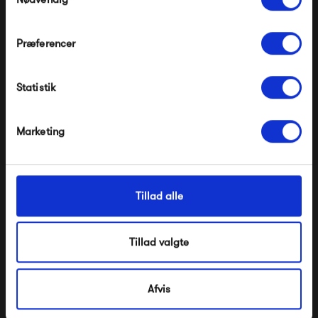
Præferencer
Pappelina Dana
File Under Pop Paint
Modtag velkomstrabat
Brown Eyed
425,00 kr
425,00 kr
Statistik
*Ved at tilmelde dig accepterer du at modtage e-
mailmarkedsføring
Nej tak, jeg ønsker ikke rabat.
Marketing
Tillad alle
Tillad valgte
Afvis
Ferm Living Pond Mirror
STOFF Nagel Bowl