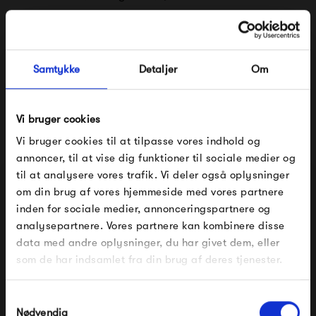
kombinere erfaring med teknik og visuel kreativitet fra
samarbejdet med arkitekter og designere. Sammenkogt er
Vitra: solide produkter i materialer af høj kvalitet, lang
Samtykke
Detaljer
Om
holdbarhed og levetid.
Vi bruger cookies
Se alle varer fra Vitra
Vi bruger cookies til at tilpasse vores indhold og
annoncer, til at vise dig funktioner til sociale medier og
til at analysere vores trafik. Vi deler også oplysninger
om din brug af vores hjemmeside med vores partnere
Produkter fra samme kategori
FÅ 10% PÅ DIN NÆSTE ORDRE
inden for sociale medier, annonceringspartnere og
analysepartnere. Vores partnere kan kombinere disse
Indtast din e-mail, så sender vi rabatkoden til dig på
data med andre oplysninger, du har givet dem, eller
mail. Minimumsbeløb er 499 kr. for at indløse
rabatten.
som de har indsamlet fra din brug af deres tjenester.
Gælder ikke på produkter fra Fermob, File Under
Pop og i forvejen nedsatte produkter.
Samtykkevalg
Nødvendig