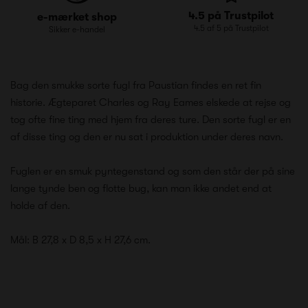
4.5 på Trustpilot
e-mærket shop
4.5 af 5 på Trustpilot
Sikker e-handel
Bag den smukke sorte fugl fra Paustian findes en ret fin
historie. Ægteparet Charles og Ray Eames elskede at rejse og
tog ofte fine ting med hjem fra deres ture. Den sorte fugl er en
af disse ting og den er nu sat i produktion under deres navn.
Fuglen er en smuk pyntegenstand og som den står der på sine
lange tynde ben og flotte bug, kan man ikke andet end at
holde af den.
Mål: B 27,8 x D 8,5 x H 27,6 cm.