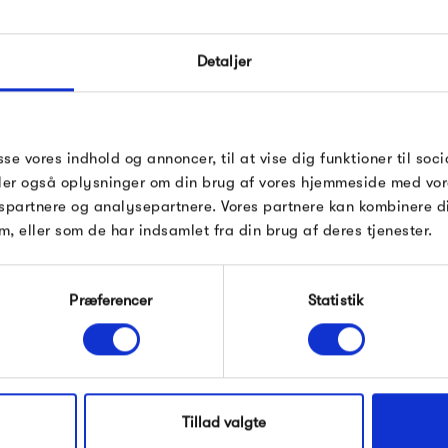
design, og er verdenskendt for
FÅ 10% PÅ DIN NÆSTE O
de forstår at kombinere erfari
Detaljer
Indtast din e-mail, så sender vi rabatkoden 
samarbejdet med arkitekter o
mail. Minimumsbeløb er 499 kr. for at indl
Vitra
produkter i materialer af høj 
rabatten.
Gælder ikke på produkter fra Fermob, Fil
sse vores indhold og annoncer, til at vise dig funktioner til soci
Pop og i forvejen nedsatte produkter.
deler også oplysninger om din brug af vores hjemmeside med vor
spartnere og analysepartnere. Vores partnere kan kombinere 
Produkter fra samme kategori
m, eller som de har indsamlet fra din brug af deres tjenester.
Modtag velkomstrabat
Præferencer
Statistik
*Ved at tilmelde dig accepterer du at modtage e-
mailmarkedsføring
Nej tak, jeg ønsker ikke rabat.
Tillad valgte