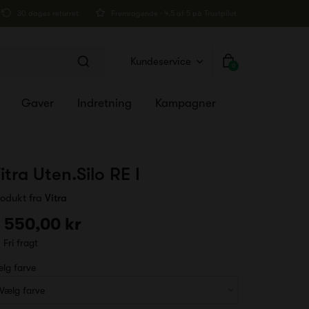
30 dages returret
Fremragende · 4.5 af 5 på Trustpilot
Kundeservice
0
Gaver
Indretning
Kampagner
itra Uten.Silo RE I
rodukt fra
Vitra
 550,00 kr
Fri fragt
lg farve