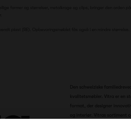
llige former og størrelser, metalkroge og clips, bringer den orden på
.
vendt plast (RE). Opbevaringsmøblet fås også i en mindre størrelse.
Den schweiziske familiedreved
kvalitetsmøbler. Vitra er en 
format, der designer innovati
og interiør. Vitras sortiment
Vitras designfilosofi bygger 