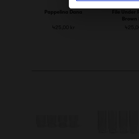
Pappelina Dana
File Under 
Brown 
425,00 kr
425,0