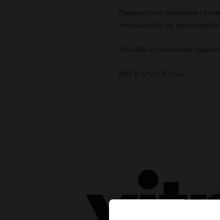
Designet med beholdere i forske
badeværelser og børneværelser
Uten.Silo er produceret i genan
Mål: B 67 x H 87 cm.