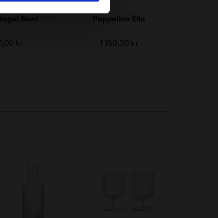
Nagel Bowl
Pappelina Ella
,00 kr
1 150,00 kr