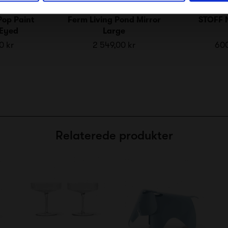
Pop Paint
Ferm Living Pond Mirror
STOFF 
Eyed
Large
0 kr
2 549,00 kr
600
Relaterede produkter