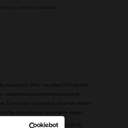
 kontorer, køkkener, værksteder,
e virksomhed, Vitra, har siden 1953 udviklet
stor designvirksomhed med internationalt
ve, funktionelle og æstetisk tiltalende møbler
 omfatter både klassisk og moderne design.
på forståelsen af forholdet mellem rum og