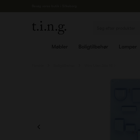
Besøg vores butik i Silkeborg
Møbler
Boligtilbehør
Lamper
Forside
Boligtilbehør
Vitra Uten.Silo RE I