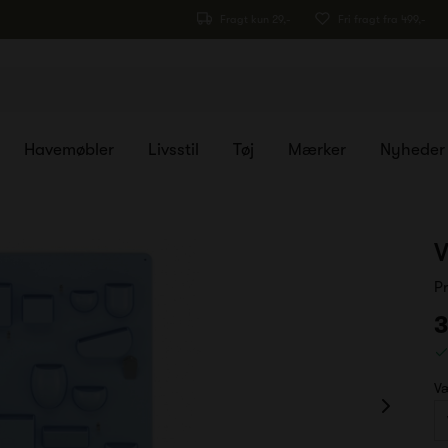
Fragt kun 29,-
Fri fragt fra 499,-
Havemøbler
Livsstil
Tøj
Mærker
Nyheder
V
P
3
Væ