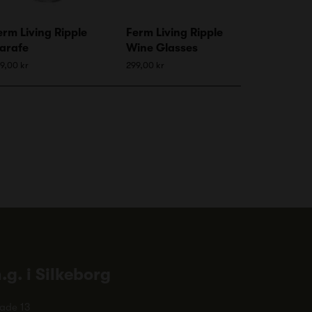
erm Living Ripple
Ferm Living Ripple
arafe
Wine Glasses
9,00 kr
299,00 kr
n.g. i Silkeborg
ade 13