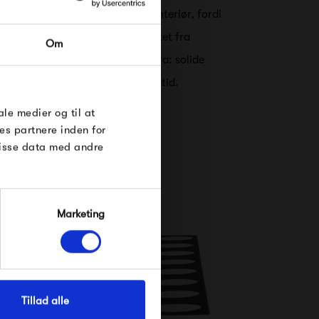
 deres sortiment af møbler og interiør, fordi
RDRE
ng med teknik og visuel kreativitet fra
Om
til dig på
g designere. Sammenkogt er Vitra: solide
øse
kvalitet, lang holdbarhed og levetid.
e Under
ale medier og til at
es partnere inden for
disse data med andre
Marketing
Tillad alle