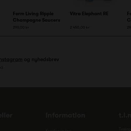
Ferm Living Ripple
Vitra Elephant RE
F
Champagne Saucers
C
299,00 kr
2 450,00 kr
29
Instagram
og nyhedsbrev
ud
ller
Information
t.i.
Tværg
Kundeservice