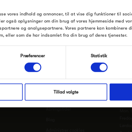
rabatten.
ud
Gælder ikke på produkter fra Fermob, Fil
sse vores indhold og annoncer, til at vise dig funktioner til soci
Pop og i forvejen nedsatte produkter.
deler også oplysninger om din brug af vores hjemmeside med vor
spartnere og analysepartnere. Vores partnere kan kombinere 
m, eller som de har indsamlet fra din brug af deres tjenester.
ller
Information
t.i.
Modtag velkomstrabat
Præferencer
Statistik
Tværg
Kundeservice
*Ved at tilmelde dig accepterer du at modtage e-
8600 
mailmarkedsføring
Fragt og levering
t.i.n.g
Nej tak, jeg ønsker ikke rabat.
CVR: 
Om t.i.n.g.
Tillad valgte
dk
mail@
Kontakt os
Åbningstider
Man. ti
Freda
Blog
Lørda
Administrer cookies