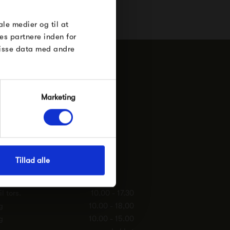
e Under
ale medier og til at
es partnere inden for
disse data med andre
n.g. i Silkeborg
Marketing
ade 13
Silkeborg
. ApS
38635530
Tillad alle
ting-silkeborg.dk
l tors.
10.00 - 17.30
g
10.00 - 18,00
g
10.00 - 15.00