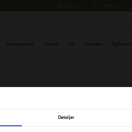
Fragt kun 29,-
Fri fragt fra 499,-
Havemøbler
Livsstil
Tøj
Mærker
Nyheder
FÅ 10% PÅ DIN NÆSTE O
Detaljer
Indtast din e-mail, så sender vi rabatkoden 
Instagram
og nyhedsbrev
mail. Minimumsbeløb er 499 kr. for at indl