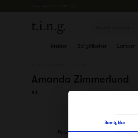
Besøg vores butik i Silkeborg
Møbler
Boligtilbehør
Lamper
Forside
Amanda Zimmerlund
Amanda Zimmerlund
Alt
Samtykke
Pssst.. Følg med på
Facebook
,