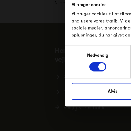
Nye designs, inspiration og eksklusive tilb
Vi bruger cookies
Vi bruger cookies til at tilpa
analysere vores trafik. Vi 
sociale medier, annoncering
oplysninger, du har givet de
Samtykkevalg
Har du brug for hjælp e
Nødvendig
vejledning?
Ring tlf.
86 82 20 99
Afvis
Skriv til
mail@ting-silkeborg.
Besøg vores butik