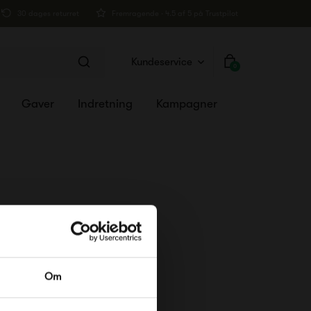
30 dages returret
Fremragende · 4.5 af 5 på Trustpilot
Kundeservice
0
Gaver
Indretning
Kampagner
RDRE
Om
til dig på
øse