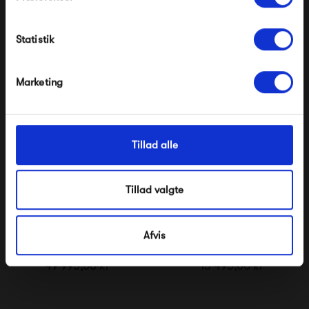
Modtag velkomstrabat
7 750,00 kr
2 595,00 kr
Statistik
*Ved at tilmelde dig accepterer du at modtage e-
mailmarkedsføring
Nej tak, jeg ønsker ikke rabat.
Marketing
Tillad alle
Tillad valgte
Afvis
&Tradition Little Petra
&Tradition Loafer SC23
VB2 Sofa
Lænestol Velour
49 995,00 kr
13 495,00 kr