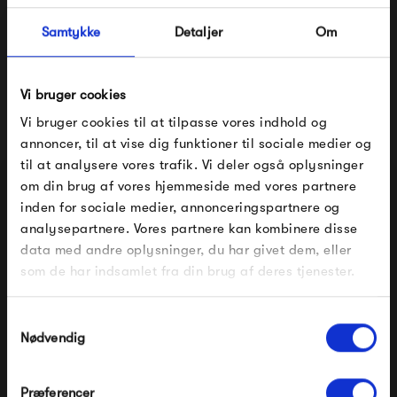
bløde kurver en rolig og afdæmpet stemning som de fleste
af os ofte søger.
Samtykke
Detaljer
Om
Se alle varer fra &Tradition
Vi bruger cookies
Vi bruger cookies til at tilpasse vores indhold og
annoncer, til at vise dig funktioner til sociale medier og
Produkter fra samme kategori
til at analysere vores trafik. Vi deler også oplysninger
om din brug af vores hjemmeside med vores partnere
FÅ 10% PÅ DIN NÆSTE ORDRE
inden for sociale medier, annonceringspartnere og
analysepartnere. Vores partnere kan kombinere disse
Indtast din e-mail, så sender vi rabatkoden til dig på
data med andre oplysninger, du har givet dem, eller
mail. Minimumsbeløb er 499 kr. for at indløse
rabatten.
som de har indsamlet fra din brug af deres tjenester.
Gælder ikke på produkter fra Fermob, File Under
Pop og i forvejen nedsatte produkter.
Samtykkevalg
Nødvendig
&Tradition Lille Petra Puf
&Tradition Rely HW11 Stol
ATD1
Krom
Præferencer