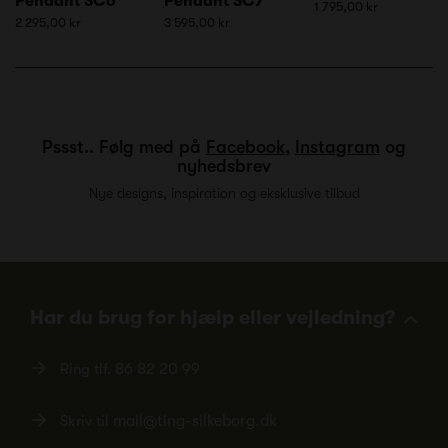
Pendant SC6
Pendant SC7
1 795,00 kr
2 295,00 kr
3 595,00 kr
Pssst.. Følg med på
Facebook
,
Instagram
og
nyhedsbrev
Nye designs, inspiration og eksklusive tilbud
Har du brug for hjælp eller vejledning?
Ring tlf.
86 82 20 99
Skriv til
mail@ting-silkeborg.dk