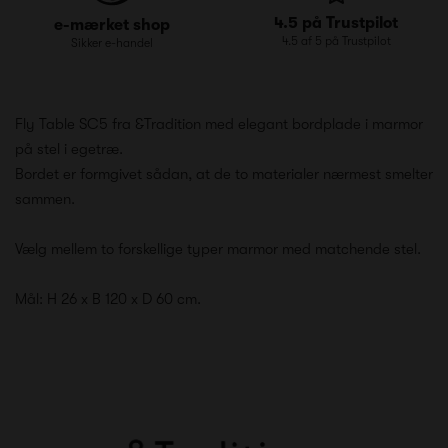
4.5 på Trustpilot
e-mærket shop
4.5 af 5 på Trustpilot
Sikker e-handel
Fly Table SC5 fra &Tradition med elegant bordplade i marmor
på stel i egetræ.
Bordet er formgivet sådan, at de to materialer nærmest smelter
sammen.
Vælg mellem to forskellige typer marmor med matchende stel.
Mål: H 26 x B 120 x D 60 cm.