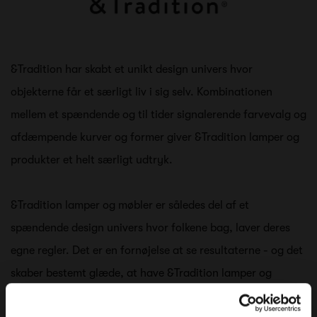
&Tradition har skabt et unikt design univers hvor
objekterne får et særligt liv i sig selv. Kombinationen
mellem et spændende og til tider signalerende farvevalg og
afdæmpende kurver og former giver &Tradition lamper og
produkter et helt særligt udtryk.
&Tradition lamper og møbler er således del af et
spændende design univers hvor folkene bag, laver deres
egne regler. Det er en fornøjelse at se resultaterne - og det
skaber bestemt glæde, at have &Tradition lamper og
møbler i hjemmet. &Tradition lamper danner med deres