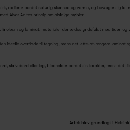
irk, radierer bordet naturlig skønhed og varme, og bevæger sig let m
med Alvar Aaltos princip om alsidige møbler.
k, linoleum og laminat; materialer der ældes yndefuldt med tiden og
den ideelle overflade til tegning, mens det lette-at-rengøre laminat 
d, skrivebord eller leg, bibeholder bordet sin karakter, mens det ti
Artek blev grundlagt i Helsinki