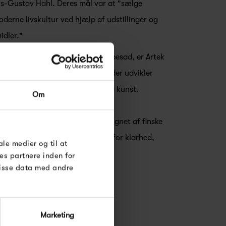
ils-Gustav Hahl. Deres mål var at "sælge
erne livskultur ved hjælp af udstillinger og
dler."
le ånd, som Arteks grundlæggere besad, er Artek
ller i verden af moderne design, der udvikler
RDRE
tet mellem design, arkitektur og kunst.
Om
til dig på
øse
øbler, belysning og tilbehør designet af finske
ationale designere. Artek står for klarhed,
e Under
ale medier og til at
elthed.
es partnere inden for
disse data med andre
Marketing