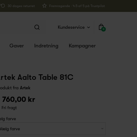
30 dages returret
Fremragende · 4.5 af 5 på Trustpilot
Kundeservice
0
Gaver
Indretning
Kampagner
rtek Aalto Table 81C
rodukt fra
Artek
 760,00 kr
Fri fragt
lg farve