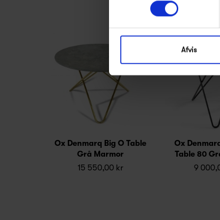
Afvis
Ox Denmarq Big O Table
Ox Denmarq
Grå Marmor
Table 80 G
15 550,00 kr
9 000,