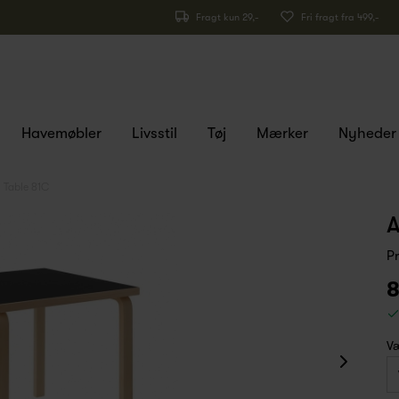
Fragt kun 29,-
Fri fragt fra 499,-
Havemøbler
Livsstil
Tøj
Mærker
Nyheder
o Table 81C
A
P
8
Væ