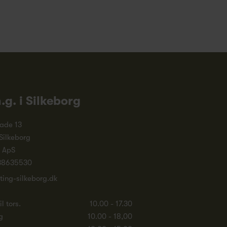
n.g. i Silkeborg
ade 13
Silkeborg
. ApS
38635530
ting-silkeborg.dk
l tors.
10.00 - 17.30
g
10.00 - 18,00