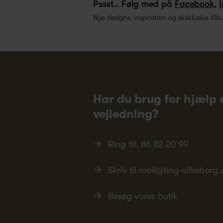
Pssst.. Følg med på
Facebook
,
Nye designs, inspiration og eksklusive tilb
Har du brug for hjælp e
vejledning?
Ring tlf.
86 82 20 99
Skriv til
mail@ting-silkeborg.
Besøg vores butik