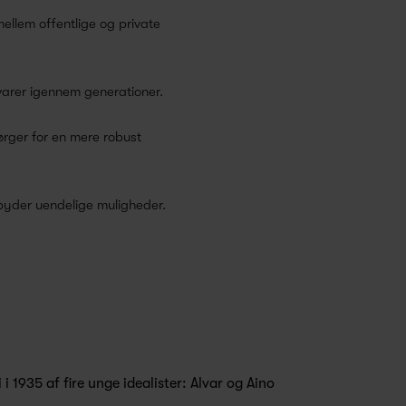
ellem offentlige og private
 varer igennem generationer.
sørger for en mere robust
lbyder uendelige muligheder.
 i 1935 af fire unge idealister: Alvar og Aino