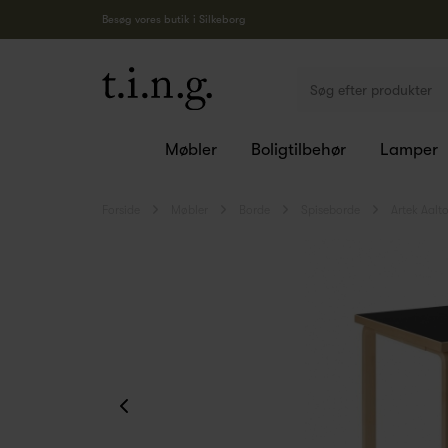
Besøg vores butik i Silkeborg
Møbler
Boligtilbehør
Lamper
Forside
Møbler
Borde
Spiseborde
Artek Aalt