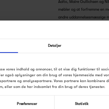
Aalto, Maire Gullichsen og N
møbler og at forfremme en mod
andre uddannelsesmæssige mi
For at leve op til den radika
i dag fortsat en innovativ spi
FÅ 10% PÅ DIN NÆSTE O
nye produkter i skæringspunk
Detaljer
Indtast din e-mail, så sender vi rabatkoden 
mail. Minimumsbeløb er 499 kr. for at indl
Artek kollektionen består af m
rabatten.
håndværkere og ledende intern
Gælder ikke på produkter fra Fermob, Fil
sse vores indhold og annoncer, til at vise dig funktioner til soci
Artek
Pop og i forvejen nedsatte produkter.
funktionalitet og poetisk enk
deler også oplysninger om din brug af vores hjemmeside med vor
spartnere og analysepartnere. Vores partnere kan kombinere 
m, eller som de har indsamlet fra din brug af deres tjenester.
Modtag velkomstrabat
Præferencer
Statistik