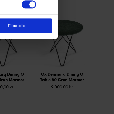
Tillad alle
rq Dining O
Ox Denmarq Dining O
 Brun Marmor
Table 80 Grøn Marmor
0,00 kr
9 000,00 kr