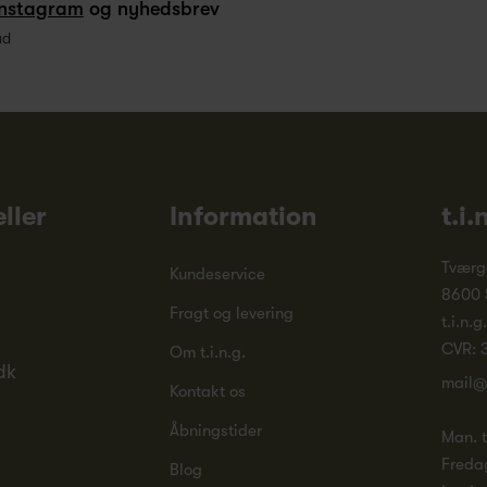
Instagram
og nyhedsbrev
ud
ller
Information
t.i.
Tværg
Kundeservice
8600 
Fragt og levering
t.i.n.g
CVR: 
Om t.i.n.g.
dk
mail@
Kontakt os
Åbningstider
Man. ti
Freda
Blog