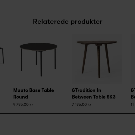
Relaterede produkter
Muuto Base Table
&Tradition In
&
Round
Between Table SK3
B
9 795,00 kr
7 195,00 kr
11