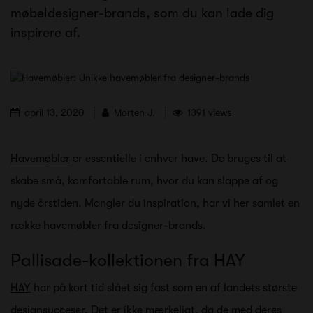
møbeldesigner-brands, som du kan lade dig
inspirere af.
april 13, 2020
Morten J.
1391 views
Havemøbler
er essentielle i enhver have. De bruges til at
skabe små, komfortable rum, hvor du kan slappe af og
nyde årstiden. Mangler du inspiration, har vi her samlet en
række havemøbler fra designer-brands.
Pallisade-kollektionen fra HAY
HAY
har på kort tid slået sig fast som en af landets største
designsucceser. Det er ikke mærkeligt, da de med deres