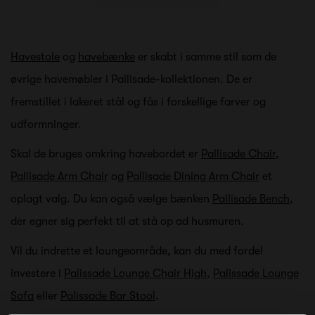
Havestole
og
havebænke
er skabt i samme stil som de
øvrige havemøbler i Pallisade-kollektionen. De er
fremstillet i lakeret stål og fås i forskellige farver og
udformninger.
Skal de bruges omkring havebordet er
Pallisade Chair
,
Pallisade Arm Chair
og
Pallisade Dining Arm Chair
et
oplagt valg. Du kan også vælge bænken
Pallisade Bench
,
der egner sig perfekt til at stå op ad husmuren.
Vil du indrette et loungeområde, kan du med fordel
investere i
Palissade Lounge Chair High
,
Palissade Lounge
Sofa
eller
Palissade Bar Stool
.