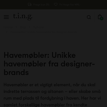
Fragt kun 29,-
Fri fragt fra 499,-
0
Forside
Blog
Nyheder
Havemøbler: Unikke havemøbler fra designer-brands
Havemøbler: Unikke
havemøbler fra designer-
brands
Havemøbler er et vigtigt element, når du skal
indrette terrassen og altanen – eller skabe små
rum med plads til fordybning i haven. Her har vi
samlet forskellige havemøbler fra kendte