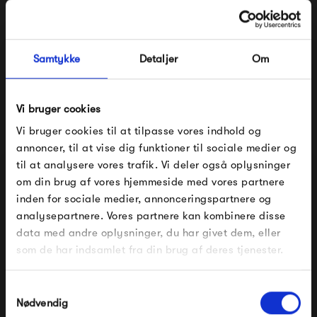
Giv haven et eksotisk touch med
franske Fermob
Samtykke
Detaljer
Om
Franske
Fermob
blev grundlagt i starten af det 20.
århundrede. Sidenhen er brandet blevet en af verdens
største producenter af havemøbler. Succesen skyldes i høj
Vi bruger cookies
Vi bruger cookies til at tilpasse vores indhold og
grad det klassiske design og gode håndværk, der
annoncer, til at vise dig funktioner til sociale medier og
kendetegner alle produkterne.
til at analysere vores trafik. Vi deler også oplysninger
om din brug af vores hjemmeside med vores partnere
Vil du give altanen, terrassen eller haven et eksotisk touch,
FÅ 10% PÅ DIN NÆSTE ORDRE
inden for sociale medier, annonceringspartnere og
kan du med fordel investere i havemøbler fra Fermob.
analysepartnere. Vores partnere kan kombinere disse
Indtast din e-mail, så sender vi rabatkoden til dig på
data med andre oplysninger, du har givet dem, eller
mail. Minimumsbeløb er 499 kr. for at indløse
Fermob 1900 Bench
rabatten.
som de har indsamlet fra din brug af deres tjenester.
Gælder ikke på produkter fra Fermob, File Under
Pop og i forvejen nedsatte produkter.
Samtykkevalg
Nødvendig