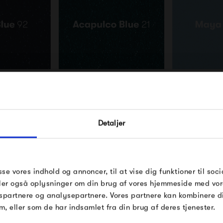
FÅ 10% PÅ DIN NÆSTE O
Detaljer
Indtast din e-mail, så sender vi rabatkoden 
mail. Minimumsbeløb er 499 kr. for at indl
rabatten.
Gælder ikke på produkter fra Fermob, Fil
sse vores indhold og annoncer, til at vise dig funktioner til soci
Pop og i forvejen nedsatte produkter.
deler også oplysninger om din brug af vores hjemmeside med vor
spartnere og analysepartnere. Vores partnere kan kombinere 
m, eller som de har indsamlet fra din brug af deres tjenester.