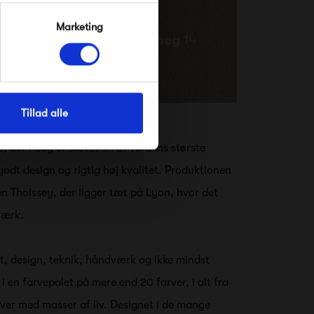
Marketing
Tillad alle
, der i dag er blevet en af verdens største
odt design og rigtig høj kvalitet. Produktionen
en Thoissey, der ligger tæt på Lyon, hvor det
nværk.
t, design, teknik, håndværk og ikke mindst
 en farvepalet på mere end 20 farver, i alt fra
arver med masser af liv. Designet i de mange