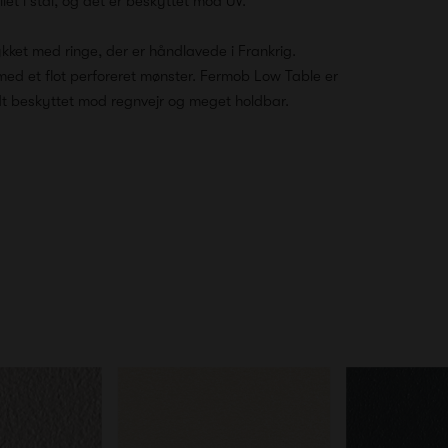
let i stål, og det er beskyttet mod UV.
ket med ringe, der er håndlavede i Frankrig.
ed et flot perforeret mønster. Fermob Low Table er
dt beskyttet mod regnvejr og meget holdbar.