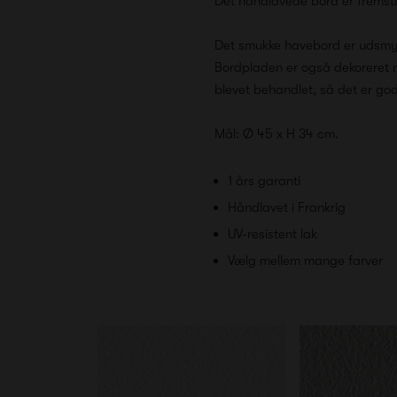
Det håndlavede bord er fremstil
Det smukke havebord er udsmyk
Bordpladen er også dekoreret m
blevet behandlet, så det er go
Mål: Ø 45 x H 34 cm.
1 års garanti
Håndlavet i Frankrig
UV-resistent lak
Vælg mellem mange farver