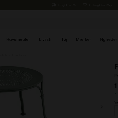
Fragt kun 29,-
Fri fragt fra 499,-
Havemøbler
Livsstil
Tøj
Mærker
Nyheder
ob 1900 Low Table
F
P
1
Væ