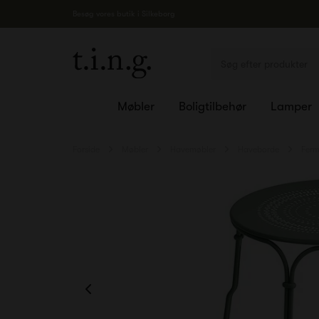
Besøg vores butik i Silkeborg
Møbler
Boligtilbehør
Lamper
Forside
Møbler
Havemøbler
Haveborde
Ferm