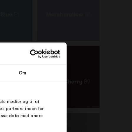
RDRE
Om
til dig på
øse
e Under
ale medier og til at
es partnere inden for
disse data med andre