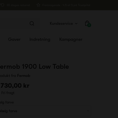
30 dages returret
Fremragende · 4.5 af 5 på Trustpilot
Kundeservice
0
Gaver
Indretning
Kampagner
ermob 1900 Low Table
rodukt fra
Fermob
 730,00 kr
Fri fragt
lg farve