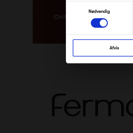
Samtykkevalg
Nødvendig
Afvis