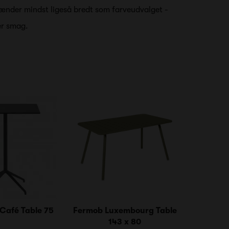
pænder mindst ligeså bredt som farveudvalget -
er smag.
 Café Table 75
Fermob Luxembourg Table
143 x 80