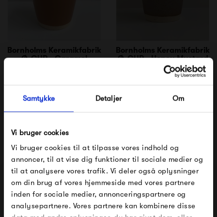
Bornholms Keramikfabrik
Bornholms Keramikfabrik
Ø-CUP - Caramel
Ø-CUP - Honey Mustard
200,00 kr
200,00 kr
Samtykke
Detaljer
Om
Vi bruger cookies
Vi bruger cookies til at tilpasse vores indhold og
annoncer, til at vise dig funktioner til sociale medier og
til at analysere vores trafik. Vi deler også oplysninger
om din brug af vores hjemmeside med vores partnere
FÅ 10% PÅ DIN NÆSTE ORDRE
Bornholms Keramikfabrik
Bornholms Keramikfabrik
inden for sociale medier, annonceringspartnere og
Ø-CUP - My Furry Friend
Ø-CUP - Green Sleeves
analysepartnere. Vores partnere kan kombinere disse
Indtast din e-mail, så sender vi rabatkoden til dig på
200,00 kr
200,00 kr