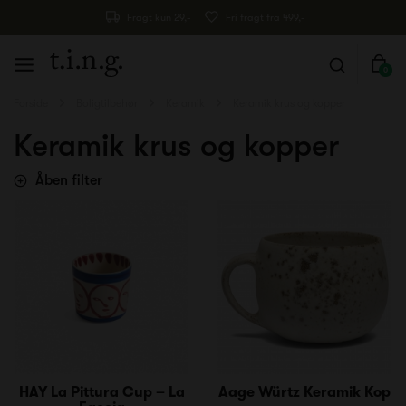
Fragt kun 29,-
Fri fragt fra 499,-
0
Forside
Boligtilbehør
Keramik
Keramik krus og kopper
Keramik krus og kopper
Åben filter
HAY La Pittura Cup – La
Aage Würtz Keramik Kop