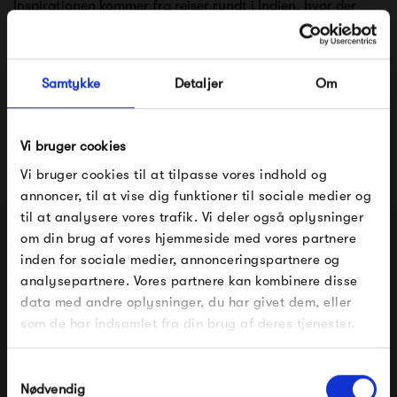
Inspirationen kommer fra rejser rundt i Indien, hvor der
findes stor stolthed i håndværksmæssige traditioner. Ved
at arbejde tæt med dygtige håndarbejdere i Indien, har
Samtykke
Detaljer
Om
Bongusta skabt et sortiment af smukke varer, hvor design,
materialer, farver og høj kvalitet er tilstede i alle produkter,
Vi bruger cookies
og hvor alt er lavet i hånden.
Vi bruger cookies til at tilpasse vores indhold og
Se alle varer fra Bongusta
annoncer, til at vise dig funktioner til sociale medier og
til at analysere vores trafik. Vi deler også oplysninger
om din brug af vores hjemmeside med vores partnere
FÅ 10% PÅ DIN NÆSTE ORDRE
inden for sociale medier, annonceringspartnere og
Produkter fra samme kategori
analysepartnere. Vores partnere kan kombinere disse
Indtast din e-mail, så sender vi rabatkoden til dig på
data med andre oplysninger, du har givet dem, eller
mail. Minimumsbeløb er 499 kr. for at indløse
rabatten.
som de har indsamlet fra din brug af deres tjenester.
Gælder ikke på produkter fra Fermob, File Under
Pop og i forvejen nedsatte produkter.
Samtykkevalg
Nødvendig