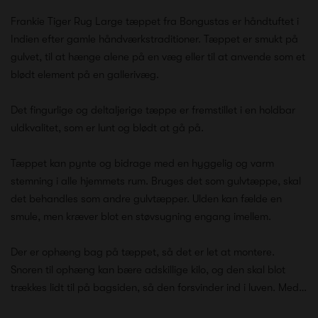
Frankie Tiger Rug Large tæppet fra Bongustas er håndtuftet i
Indien efter gamle håndværkstraditioner. Tæppet er smukt på
gulvet, til at hænge alene på en væg eller til at anvende som et
blødt element på en gallerivæg.
Det fingurlige og deltaljerige tæppe er fremstillet i en holdbar
uldkvalitet, som er lunt og blødt at gå på.
Tæppet kan pynte og bidrage med en hyggelig og varm
stemning i alle hjemmets rum. Bruges det som gulvtæppe, skal
det behandles som andre gulvtæpper. Ulden kan fælde en
smule, men kræver blot en støvsugning engang imellem.
Der er ophæng bag på tæppet, så det er let at montere.
Snoren til ophæng kan bære adskillige kilo, og den skal blot
trækkes lidt til på bagsiden, så den forsvinder ind i luven. Med…