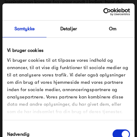
Inspirationen kommer fra rejser rundt i Indien, hvor der
findes stor stolthed i håndværksmæssige traditioner. Ved
at arbejde tæt med dygtige håndarbejdere i Indien, har
Samtykke
Detaljer
Om
Bongusta skabt et sortiment af smukke varer, hvor design,
materialer, farver og høj kvalitet er tilstede i alle produkter,
Vi bruger cookies
og hvor alt er lavet i hånden.
Vi bruger cookies til at tilpasse vores indhold og
Se alle varer fra Bongusta
annoncer, til at vise dig funktioner til sociale medier og
til at analysere vores trafik. Vi deler også oplysninger
om din brug af vores hjemmeside med vores partnere
FÅ 10% PÅ DIN NÆSTE ORDRE
inden for sociale medier, annonceringspartnere og
Produkter fra samme kategori
analysepartnere. Vores partnere kan kombinere disse
Indtast din e-mail, så sender vi rabatkoden til dig på
data med andre oplysninger, du har givet dem, eller
mail. Minimumsbeløb er 499 kr. for at indløse
rabatten.
som de har indsamlet fra din brug af deres tjenester.
Gælder ikke på produkter fra Fermob, File Under
Pop og i forvejen nedsatte produkter.
Samtykkevalg
Nødvendig