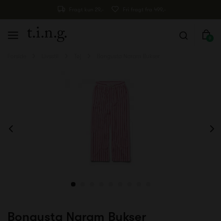
Fragt kun 29,-
Fri fragt fra 499,-
0
Forside
Livsstil
Tøj
Bongusta Naram Bukser
Bongusta Naram Bukser