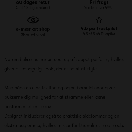
60 dages retur
Fri fragt
Altid 60 dages returret
Ved køb over 499,-
4.5 på Trustpilot
e-mærket shop
4.5 af 5 på Trustpilot
Sikker e-handel
Naram bukserne har en cool og afslappet pasform, hvilket
giver et behageligt look, der er nemt at style.
Med både en elastisk linning og en bomuldssnor giver
bukserne dig mulighed for at stramme eller løsne
pasformen efter behov.
Designet inkluderer også to praktiske sidelommer og en
ekstra baglomme, hvilket mikser funktionalitet med mode.