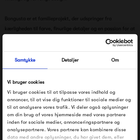
Bongusta er et familieprojekt, der udspringer fra
kærligheden til farve, finurlige detaljer og en passion for at
videreføre og bevare traditioner og godt håndværk.
Inspirationen kommer fra rejser rundt i Indien, hvor der
Samtykke
Detaljer
Om
findes stor stolthed i håndværksmæssige traditioner. Ved
at arbejde tæt med dygtige håndarbejdere i Indien, har
Vi bruger cookies
Bongusta skabt et sortiment af smukke varer, hvor design,
Vi bruger cookies til at tilpasse vores indhold og
materialer, farver og høj kvalitet er tilstede i alle produkter,
annoncer, til at vise dig funktioner til sociale medier og
til at analysere vores trafik. Vi deler også oplysninger
og hvor alt er lavet i hånden.
om din brug af vores hjemmeside med vores partnere
FÅ 10% PÅ DIN NÆSTE ORDRE
inden for sociale medier, annonceringspartnere og
Se alle varer fra Bongusta
analysepartnere. Vores partnere kan kombinere disse
Indtast din e-mail, så sender vi rabatkoden til dig på
data med andre oplysninger, du har givet dem, eller
mail. Minimumsbeløb er 499 kr. for at indløse