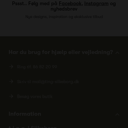
Pssst.. Følg med på
Facebook
,
Instagram
og
nyhedsbrev
Nye designs, inspiration og eksklusive tilbud
Har du brug for hjælp eller vejledning?
Ring tlf.
86 82 20 99
Skriv til
mail@ting-silkeborg.dk
Besøg vores butik
Information