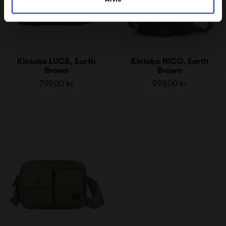
Kintobe LUCA, Earth
Kintobe NICO, Earth
Brown
Brown
799,00 kr
599,00 kr