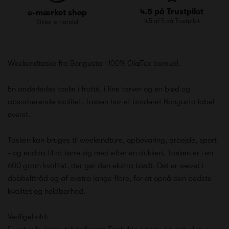
4.5 på Trustpilot
e-mærket shop
4.5 af 5 på Trustpilot
Sikker e-handel
Weekendtaske fra Bongusta i 100% OkøTex bomuld.
En anderledes taske i frotté, i fine farver og en blød og
absorberende kvalitet. Tasken har et broderet Bongusta label
øverst.
Tasken kan bruges til weekendture, opbevaring, arbejde, sport
- og endda til at tørre sig med efter en dukkert. Tasken er i en
600 gram kvalitet, der gør den ekstra blødt. Det er vævet i
dobbelttråd og af ekstra lange fibre, for at opnå den bedste
kvalitet og holdbarhed.
Vedligehold: