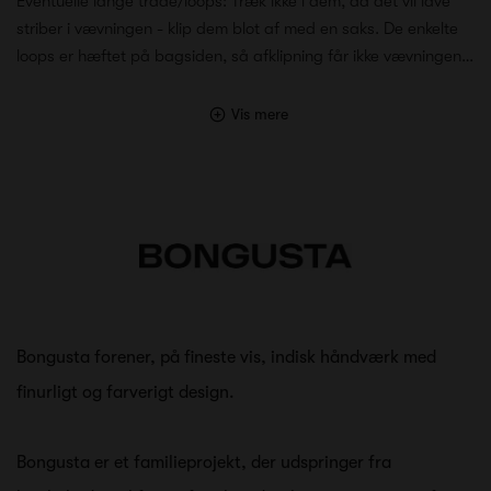
Eventuelle lange tråde/loops: Træk ikke i dem, da det vil lave
striber i vævningen - klip dem blot af med en saks. De enkelte
loops er hæftet på bagsiden, så afklipning får ikke vævningen…
Vis mere
Bongusta forener, på fineste vis, indisk håndværk med
finurligt og farverigt design.
Bongusta er et familieprojekt, der udspringer fra