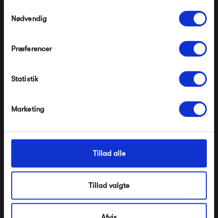
Pop og i forvejen nedsatte produkter.
Samtykkevalg
Nødvendig
Præferencer
Modtag velkomstrabat
Statistik
*Ved at tilmelde dig accepterer du at modtage e-
mailmarkedsføring
Kintobe STEVE the
Kintobe STEVE the
Nej tak, jeg ønsker ikke rabat.
sleeve, Dusty Dune
sleeve, Soft Rose
Marketing
399,00 kr
399,00 kr
Tillad alle
Tillad valgte
Afvis