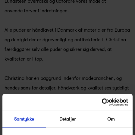
Lundsteen overraske og udfordre vores måde at
anvende farver i indretningen.
Alle puder er håndlavet i Danmark af materialer fra Europa
og dunfyld der er dyrevenligt og antibakterielt. Christina
færdiggører selv alle puder og sikrer sig derved, at
kvaliteten er i top.
Christina har en baggrund indenfor modebranchen, og
hendes sans for detaljer, håndværk og kvalitet ses tydeligt
i de smukke puder.
Se alle varer fra Christina Lundsteen
Samtykke
Detaljer
Om