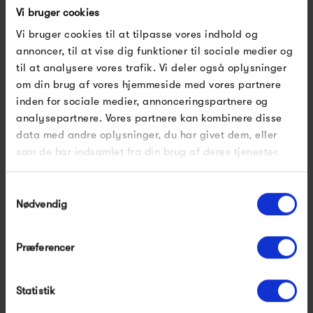
Vi bruger cookies
Produkter fra samme kategori
Vi bruger cookies til at tilpasse vores indhold og
annoncer, til at vise dig funktioner til sociale medier og
til at analysere vores trafik. Vi deler også oplysninger
om din brug af vores hjemmeside med vores partnere
inden for sociale medier, annonceringspartnere og
analysepartnere. Vores partnere kan kombinere disse
data med andre oplysninger, du har givet dem, eller
som de har indsamlet fra din brug af deres tjenester.
Samtykkevalg
Fermob Bistro Outdoor
Fermob Outdoor Cushion
Nødvendig
Cushion 28 x 38
37 x 41
270,00 kr
490,00 kr
Præferencer
Statistik