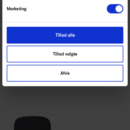
Marketing
Tillad alle
Tillad valgte
Fermob Color Mix Bistro
Normann Copenhagen
Outdoor Cushion 38 x 30
Form Hynde Læder
330,00 kr
799,00 kr
Afvis