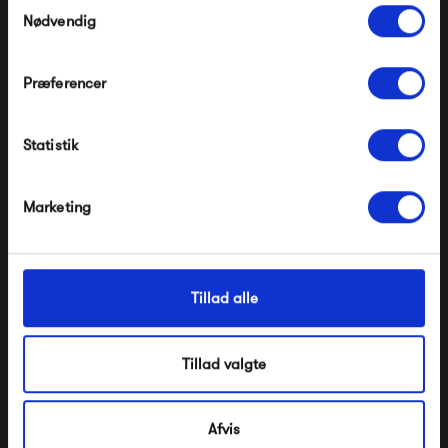
Samtykkevalg
Nødvendig
Præferencer
Modtag velkomstrabat
HAY Rice Paper Shade
Design by Us New Wave
Statistik
*Ved at tilmelde dig accepterer du at modtage e-
Eyeball XL
mailmarkedsføring
249,00 kr
1 390,00 kr
Nej tak, jeg ønsker ikke rabat.
Marketing
Tillad alle
Tillad valgte
Afvis