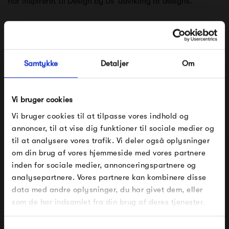
har inspireret til Design by Us' udvikling af designs.
De designer, skaber og tilpasser for at definere
designuniverset ved at kombinere former, indhold og farver
Samtykke
Detaljer
Om
til de unikke udtryk hos Design by Us. Deres
inspirationskilde er multidimensionel, og måske er det
derfor, de ikke er nemme at definere.
Vi bruger cookies
Vi bruger cookies til at tilpasse vores indhold og
Se alle varer fra Design by Us
annoncer, til at vise dig funktioner til sociale medier og
til at analysere vores trafik. Vi deler også oplysninger
om din brug af vores hjemmeside med vores partnere
FÅ 10% PÅ DIN NÆSTE ORDRE
inden for sociale medier, annonceringspartnere og
Produkter fra samme kategori
analysepartnere. Vores partnere kan kombinere disse
Indtast din e-mail, så sender vi rabatkoden til dig på
data med andre oplysninger, du har givet dem, eller
mail. Minimumsbeløb er 499 kr. for at indløse
rabatten.
som de har indsamlet fra din brug af deres tjenester.
Gælder ikke på produkter fra Fermob, File Under
Pop og i forvejen nedsatte produkter.