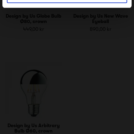
Design by Us Globe Bulb
Design by Us New Wave
Ø80, crown
Eyeball
449,00 kr
890,00 kr
Design by Us Arbitrary
Bulb Ø60, crown