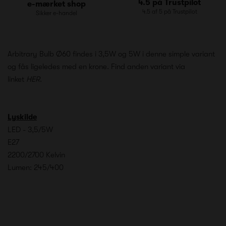
4.5 på Trustpilot
e-mærket shop
4.5 af 5 på Trustpilot
Sikker e-handel
Arbitrary Bulb Ø60 findes i 3,5W og 5W i denne simple variant
og fås ligeledes med en krone. Find anden variant via
linket
HER
.
Lyskilde
LED - 3,5/5W
E27
2200/2700 Kelvin
Lumen: 245/400