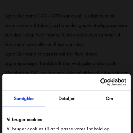
Egon Eiermann (1904-1970) var en af Tysklands mest
prominente arkitekter, og hans designs er stadig populære
den dag i dag, hvor mange hjem verden over rummer et
Eiermann-bord eller en Eiermann-stol.
Egon Eiermann er også kendt for flere større
bygningsdesign, heriblandt den vesttyske ambassade i
Washington D.C. og den nye kirke på siden af ruinen af den
oprindelige Kaiser-Wilhelm-Gedächtniskirsche i Berlin.
Egon Eiermann er således en internationalt anerkendt
Samtykke
Detaljer
Om
arkitekt, der har høstet meget ros for sit designarbejde
gennem tiden.
Vi bruger cookies
Se alle varer fra Egon Eiermann
Vi bruger cookies til at tilpasse vores indhold og