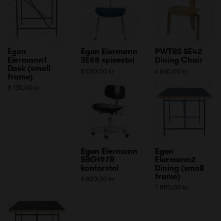
Egon
Egon Eiermann
PWTBS SE42
Eiermann1
SE68 spisestol
Dining Chair
Desk (small
5 020,00 kr
6 660,00 kr
frame)
8 150,00 kr
Egon Eiermann
Egon
SBG197R
Eiermann2
kontorstol
Dining (small
frame)
9 820,00 kr
7 850,00 kr