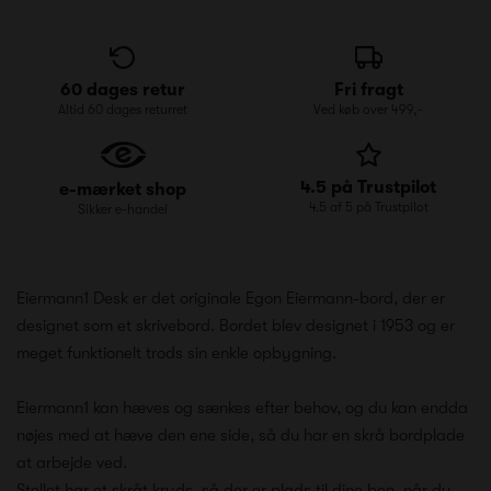
60 dages retur
Fri fragt
Altid 60 dages returret
Ved køb over 499,-
4.5 på Trustpilot
e-mærket shop
4.5 af 5 på Trustpilot
Sikker e-handel
Eiermann1 Desk er det originale Egon Eiermann-bord, der er
designet som et skrivebord. Bordet blev designet i 1953 og er
meget funktionelt trods sin enkle opbygning.
Eiermann1 kan hæves og sænkes efter behov, og du kan endda
nøjes med at hæve den ene side, så du har en skrå bordplade
at arbejde ved.
Stellet har et skråt kryds, så der er plads til dine ben, når du