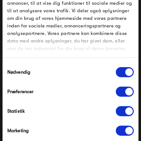
annoncer, til at vise dig funktioner til sociale medier og
til at analysere vores trafik. Vi deler også oplysninger
om din brug af vores hjemmeside med vores partnere
FÅ 10% PÅ DIN NÆSTE ORDRE
Produkter fra samme kategori
inden for sociale medier, annonceringspartnere og
analysepartnere. Vores partnere kan kombinere disse
Indtast din e-mail, så sender vi rabatkoden til dig på
data med andre oplysninger, du har givet dem, eller
mail. Minimumsbeløb er 499 kr. for at indløse
rabatten.
som de har indsamlet fra din brug af deres tjenester.
Gælder ikke på produkter fra Fermob, File Under
Pop og i forvejen nedsatte produkter.
Samtykkevalg
Nødvendig
Præferencer
Modtag velkomstrabat
Egon Eiermann SE68
Egon Eiermann SBG197R
spisestol
kontorstol
Statistik
*Ved at tilmelde dig accepterer du at modtage e-
5 020,00 kr
9 820,00 kr
mailmarkedsføring
Nej tak, jeg ønsker ikke rabat.
Marketing