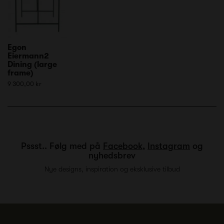
Egon
Eiermann2
Dining (large
frame)
9 300,00 kr
Pssst.. Følg med på
Facebook
,
Instagram
og
nyhedsbrev
Nye designs, inspiration og eksklusive tilbud