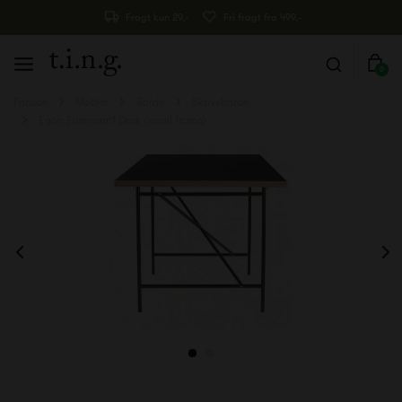
Fragt kun 29,-
Fri fragt fra 499,-
0
Forside
Møbler
Borde
Skriveborde
Egon Eiermann1 Desk (small frame)