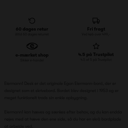
60 dages retur
Fri fragt
Altid 60 dages returret
Ved køb over 499,-
4.5 på Trustpilot
e-mærket shop
4.5 af 5 på Trustpilot
Sikker e-handel
Eiermann1 Desk er det originale Egon Eiermann-bord, der er
designet som et skrivebord. Bordet blev designet i 1953 og er
meget funktionelt trods sin enkle opbygning.
Eiermann1 kan hæves og sænkes efter behov, og du kan endda
nøjes med at hæve den ene side, så du har en skrå bordplade
at arbejde ved.