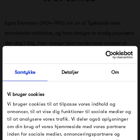
Egon Eiermann (1904-1970) var en af Tysklands mest
prominente arkitekter, og hans designs er stadig populære
den dag i dag, hvor mange hjem verden over rummer et
Eiermann-bord eller en Eiermann-stol.
Egon Eiermann er også kendt for flere større
Samtykke
Detaljer
Om
bygningsdesign, heriblandt den vesttyske ambassade i
Washington D.C. og den nye kirke på siden af ruinen af den
oprindelige Kaiser-Wilhelm-Gedächtniskirsche i Berlin.
Vi bruger cookies
Egon Eiermann er således en internationalt anerkendt
Vi bruger cookies til at tilpasse vores indhold og
annoncer, til at vise dig funktioner til sociale medier og
arkitekt, der har høstet meget ros for sit designarbejde
til at analysere vores trafik. Vi deler også oplysninger
gennem tiden.
om din brug af vores hjemmeside med vores partnere
FÅ 10% PÅ DIN NÆSTE ORDRE
inden for sociale medier, annonceringspartnere og
Se alle varer fra Egon Eiermann