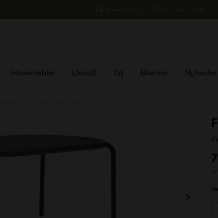
Fragt kun 29,-
Fri fragt fra 499,-
Havemøbler
Livsstil
Tøj
Mærker
Nyheder
anborde
Fatboy Toní Tavolo
F
P
7
Væ