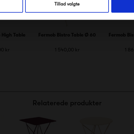
Tillad valgte
 High Table
Fermob Bistro Table Ø 60
Fermob Bis
00 kr
1 540,00 kr
1 86
Relaterede produkter