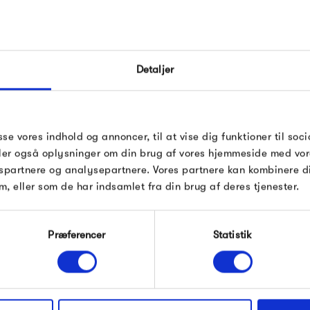
De ikoniske sækkestole blev d
1998 og siden opdaget af hol
FÅ 10% PÅ DIN NÆSTE O
udbrede Fatboy til hele verde
Detaljer
Indtast din e-mail, så sender vi rabatkoden 
mail. Minimumsbeløb er 499 kr. for at indl
Sækkestolene fylder meget i
rabatten.
at Fatboy også laver hængek
Fatboy
Gælder ikke på produkter fra Fermob, Fil
sse vores indhold og annoncer, til at vise dig funktioner til soci
er voksen, barn eller hund, ha
Pop og i forvejen nedsatte produkter.
deler også oplysninger om din brug af vores hjemmeside med vor
spartnere og analysepartnere. Vores partnere kan kombinere 
m, eller som de har indsamlet fra din brug af deres tjenester.
Produkter fra samme kategori
Modtag velkomstrabat
Præferencer
Statistik
*Ved at tilmelde dig accepterer du at modtage e-
mailmarkedsføring
Nej tak, jeg ønsker ikke rabat.