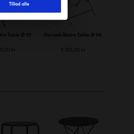
Tillad alle
tro Table Ø 77
Fermob Bistro Table Ø 96
0,00 kr
2 135,00 kr