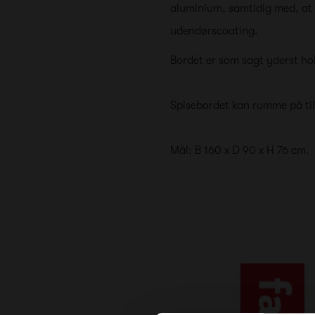
aluminium, samtidig med, at d
udendørscoating.
Bordet er som sagt yderst hol
Spisebordet kan rumme på til
Mål: B 160 x D 90 x H 76 cm.