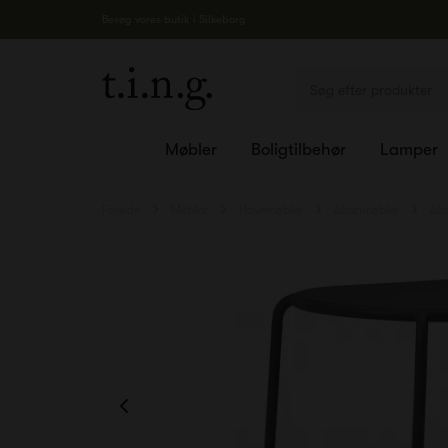
Besøg vores butik i Silkeborg
Møbler
Boligtilbehør
Lamper
Forside
Møbler
Havemøbler
Altanmøbler
Alt