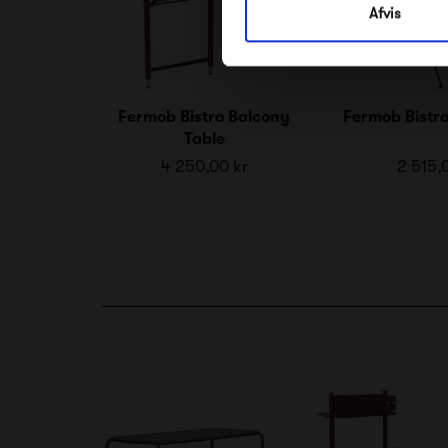
Afvis
Fermob Bistro Balcony
Fermob Bistro
Table
4 250,00 kr
2 515,