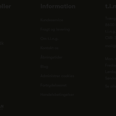
ller
Information
t.i.
Tværg
Kundeservice
8600 
Fragt og levering
t.i.n.g
CVR: 
Om t.i.n.g.
dk
mail@
Kontakt os
Åbningstider
Man. ti
Freda
Blog
Lørda
Administrer cookies
Sønd
Fortrydelsesret
Se all
Handelsbetingelser