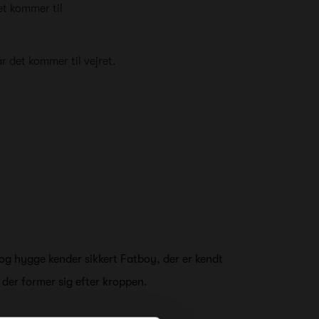
et kommer til
r det kommer til vejret.
g og hygge kender sikkert Fatboy, der er kendt
 der former sig efter kroppen.