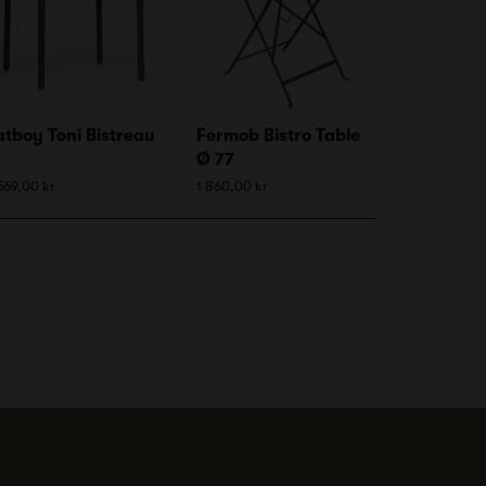
atboy Toní Bistreau
Fermob Bistro Table
Ø 77
569,00 kr
1 860,00 kr