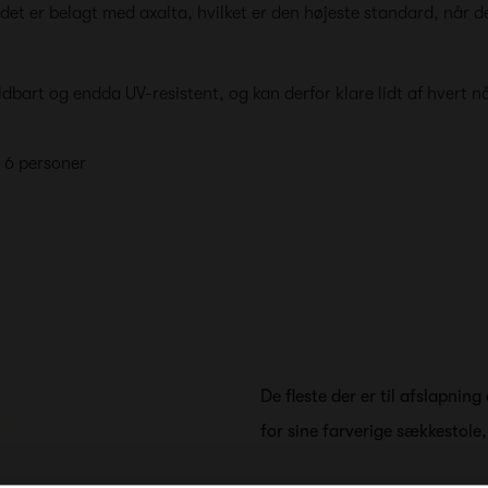
et er belagt med axalta, hvilket er den højeste standard, når d
dbart og endda UV-resistent, og kan derfor klare lidt af hvert nå
 6 personer
De fleste der er til afslapnin
for sine farverige sækkestole,