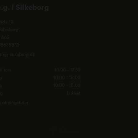
n.g. i Silkeborg
ade 13
Silkeborg
. ApS
38635530
ting-silkeborg.dk
l tors.
10.00 - 17.30
g
10.00 - 18,00
g
10.00 - 15.00
ag
Lukket
e åbningstider