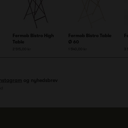
Fermob Bistro High
Fermob Bistro Table
F
Table
Ø 60
2 515,00 kr
1 540,00 kr
3 
Instagram
og nyhedsbrev
ud