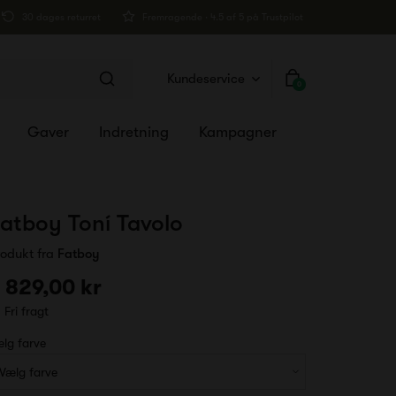
30 dages returret
Fremragende · 4.5 af 5 på Trustpilot
Kundeservice
0
Gaver
Indretning
Kampagner
atboy Toní Tavolo
rodukt fra
Fatboy
 829,00 kr
Fri fragt
lg farve