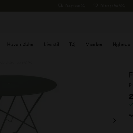
Fragt kun 29,-
Fri fragt fra 499,-
Havemøbler
Livsstil
Tøj
Mærker
Nyheder
ob Bistro Table Ø 96
F
P
2
Væ