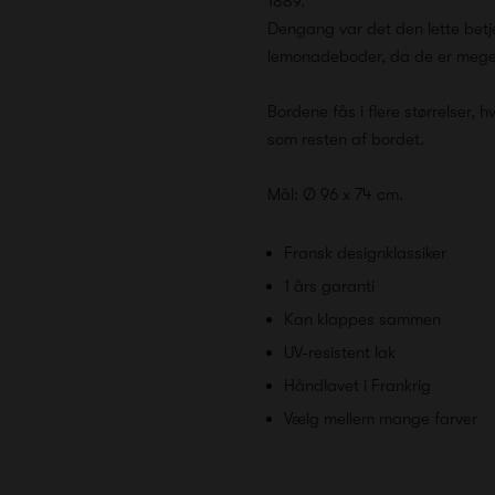
1889.
Dengang var det den lette betj
lemonadeboder, da de er mege
Bordene fås i flere størrelser,
som resten af bordet.
Mål: Ø 96 x 74 cm.
Fransk designklassiker
1 års garanti
Kan klappes sammen
UV-resistent lak
Håndlavet i Frankrig
Vælg mellem mange farver