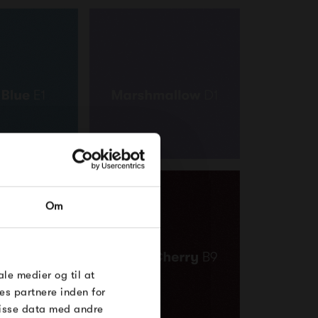
RDRE
Om
til dig på
øse
e Under
ale medier og til at
es partnere inden for
disse data med andre