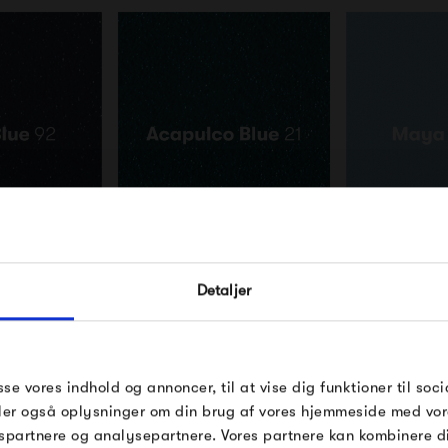
FÅ 10% PÅ DIN NÆSTE O
Detaljer
Indtast din e-mail, så sender vi rabatkoden 
mail. Minimumsbeløb er 499 kr. for at indl
rabatten.
Gælder ikke på produkter fra Fermob, Fil
sse vores indhold og annoncer, til at vise dig funktioner til soci
Pop og i forvejen nedsatte produkter.
deler også oplysninger om din brug af vores hjemmeside med vor
spartnere og analysepartnere. Vores partnere kan kombinere 