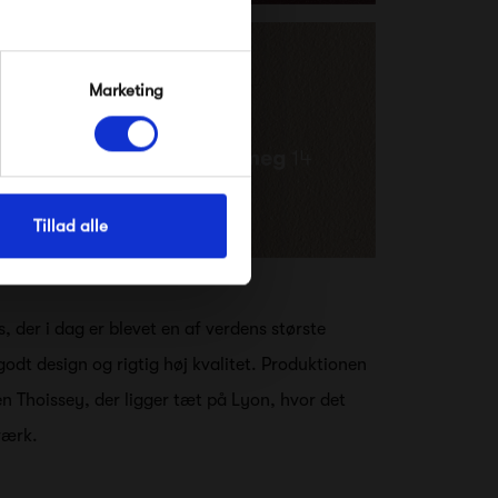
Marketing
Tillad alle
, der i dag er blevet en af verdens største
odt design og rigtig høj kvalitet. Produktionen
en Thoissey, der ligger tæt på Lyon, hvor det
nværk.