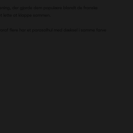
ening, der gjorde dem populære blandt de franske
t lette at klappe sammen.
 hvoraf flere har et parasolhul med dæksel i samme farve