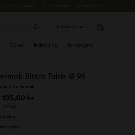
30 dages returret
Fremragende · 4.5 af 5 på Trustpilot
Kundeservice
0
Gaver
Indretning
Kampagner
ermob Bistro Table Ø 96
rodukt fra
Fermob
 135,00 kr
Fri fragt
lg farve