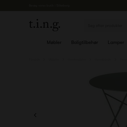
Besøg vores butik i Silkeborg
Møbler
Boligtilbehør
Lamper
Forside
Møbler
Havemøbler
Haveborde
Ferm