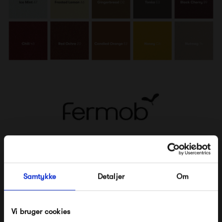
Fermob er et fransk designhus, der i dag er blevet en af
verdens største producenter af havemøbler i godt design
Samtykke
Detaljer
Om
og rigtig høj kvalitet. Produktionen foregår stadig i
Frankrig i byen Thoissey, der ligger tæt på Lyon, hvor det
Vi bruger cookies
hele startede som et lille jernværk.