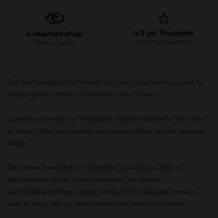
4.5 på Trustpilot
e-mærket shop
4.5 af 5 på Trustpilot
Sikker e-handel
Det fine havebord fra Fermob kan være omdrekningspunkt for
mange gode måltider på terassen eller i haven
Luxembourg-serien er en klassisk fransk møbelserie, der siden
er blevet tilført nye møbler, der bygger videre på det elegante
design.
De skønne haveborde er fremstillet i aluminium, lette at
vedligeholde og fås i flere størrelser. Den stærke
overfladebehandling sørger nemlig for at beskytte bordene
mod al slags vejr og sikrer farven mod solens UV-stråler.