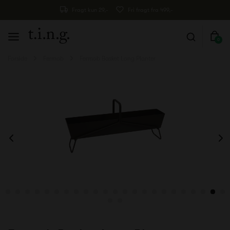
Fragt kun 29,-
Fri fragt fra 499,-
0
Forside
Fermob
Fermob Basket Long Planter