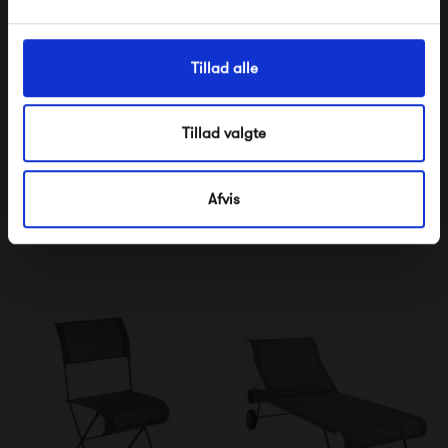
Tillad alle
Tillad valgte
Fermob Croisette XL
Fermob Dune Premium
Bench
Armchair
Afvis
8 640,00 kr
2 090,00 kr