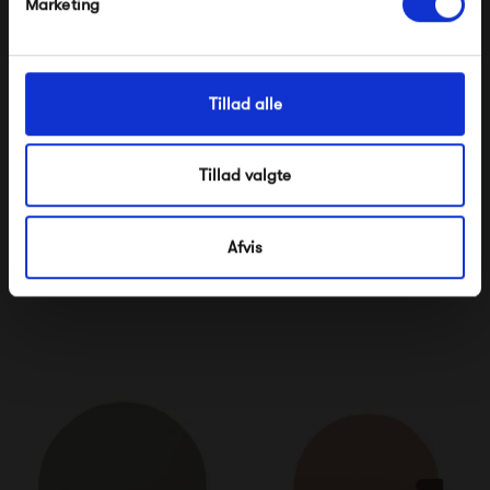
Marketing
Tillad alle
Tillad valgte
Fermob Protective Cover
Fermob Outdoor Cushion
Table 210 x 100
Ø 39
Afvis
835,00 kr
630,00 kr