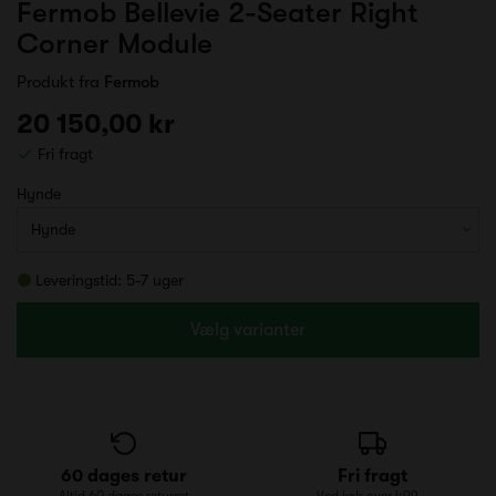
Fermob Bellevie 2-Seater Right
Corner Module
Produkt fra
Fermob
20 150,00 kr
Fri fragt
Hynde
Leveringstid: 5-7 uger
Vælg varianter
60 dages retur
Fri fragt
Altid 60 dages returret
Ved køb over 499,-