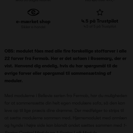
4.5 på Trustpilot
e-mærket shop
4.5 af 5 på Trustpilot
Sikker e-handel
OBS: modulet fåes med alle fire forskellige stoffarver i alle
22 farver fra Fermob. Her er det sofaen i Rosemary, der er
vist. Henvend dig endelig, hvis du har spørgsmål til de
øvrige farver eller spørgsmal til sammensætning af
moduler.
Med modulerne i Bellevie serien fra Fermob, har du muligheden
for at sammensætte din helt egen modulære sofa, så den kan
leve op til lige præcis dine drømme. Der medfølger to strips til
at sætte modulerne sammen med. Hjørnemodulet med armlæn
og hynde i højre side kan blandt andet sættes sammen med
1-
Seater Central Module
og
1-Seater Left Module
.