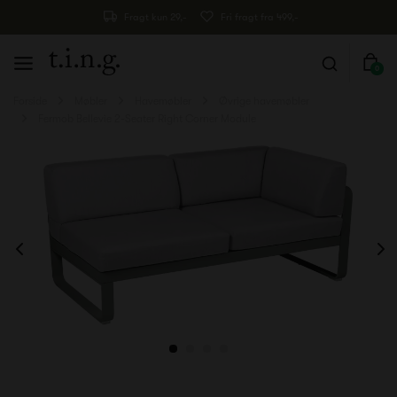
Fragt kun 29,-
Fri fragt fra 499,-
0
Forside
Møbler
Havemøbler
Øvrige havemøbler
Fermob Bellevie 2-Seater Right Corner Module