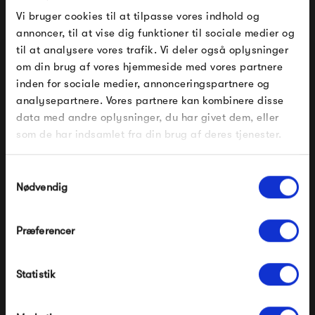
Vi bruger cookies til at tilpasse vores indhold og
annoncer, til at vise dig funktioner til sociale medier og
Fermob handler om kreativitet, design, teknik, håndværk
til at analysere vores trafik. Vi deler også oplysninger
og ikke mindst farver. Deres katalog kommer i en
om din brug af vores hjemmeside med vores partnere
FÅ 10% PÅ DIN NÆSTE ORDRE
inden for sociale medier, annonceringspartnere og
farvepalet på mere end 20 farver, i alt fra neutrale til
analysepartnere. Vores partnere kan kombinere disse
Indtast din e-mail, så sender vi rabatkoden til dig på
farvestrålende farver med masser af liv. Designet i de
data med andre oplysninger, du har givet dem, eller
mail. Minimumsbeløb er 499 kr. for at indløse
mange møbelserier er originalt og spænder mindst ligeså
rabatten.
som de har indsamlet fra din brug af deres tjenester.
bredt som farveudvalget - der er bestemt noget til enhver
Gælder ikke på produkter fra Fermob, File Under
Pop og i forvejen nedsatte produkter.
Samtykkevalg
smag.
Nødvendig
Se alle varer fra Fermob
Præferencer
Modtag velkomstrabat
Statistik
*Ved at tilmelde dig accepterer du at modtage e-
Produkter fra samme kategori
mailmarkedsføring
Nej tak, jeg ønsker ikke rabat.