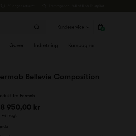
30 dages returret
Fremragende · 4.5 af 5 på Trustpilot
Kundeservice
0
Gaver
Indretning
Kampagner
ermob Bellevie Composition
2
rodukt fra
Fermob
8 950,00 kr
Fri fragt
ynde