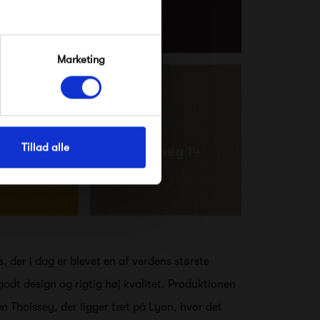
Marketing
Tillad alle
, der i dag er blevet en af verdens største
odt design og rigtig høj kvalitet. Produktionen
en Thoissey, der ligger tæt på Lyon, hvor det