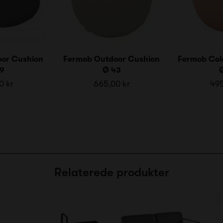
or Cushion
Fermob Outdoor Cushion
Fermob Col
9
Ø 43
0 kr
665,00 kr
495
Relaterede produkter