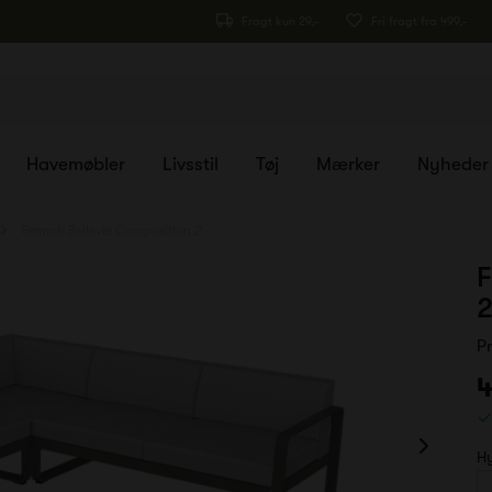
Fragt kun 29,-
Fri fragt fra 499,-
Havemøbler
Livsstil
Tøj
Mærker
Nyheder
Fermob Bellevie Composition 2
F
P
4
H