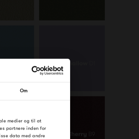
RDRE
Om
til dig på
øse
e Under
ale medier og til at
es partnere inden for
disse data med andre