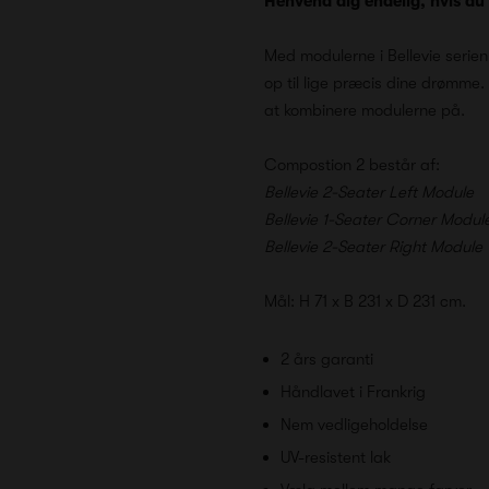
Henvend dig endelig, hvis du
Med modulerne i Bellevie serie
op til lige præcis dine drømme.
at kombinere modulerne på.
Compostion 2 består af:
Bellevie 2-Seater Left Module
Bellevie 1-Seater Corner Modul
Bellevie 2-Seater Right Module
Mål: H 71 x B 231 x D 231 cm.
2 års garanti
Håndlavet i Frankrig
Nem vedligeholdelse
UV-resistent lak