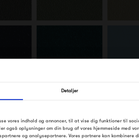
FÅ 10% PÅ DIN NÆSTE O
Detaljer
Indtast din e-mail, så sender vi rabatkoden 
mail. Minimumsbeløb er 499 kr. for at indl
rabatten.
Gælder ikke på produkter fra Fermob, Fil
sse vores indhold og annoncer, til at vise dig funktioner til soci
Pop og i forvejen nedsatte produkter.
deler også oplysninger om din brug af vores hjemmeside med vor
spartnere og analysepartnere. Vores partnere kan kombinere 