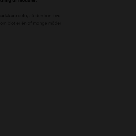
ætning af moduler.
modulære sofa, så den kan leve
, som blot er én af mange måder