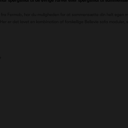
 har spørgsmål til de øvrige farver eller spørgsmal til sammens
n fra Fermob, har du muligheden for at sammensætte din helt egen 
 Her er det lavet en kombination af forskellige Bellevie sofa moduler
e