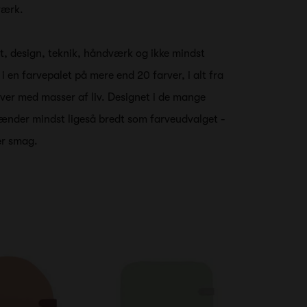
nværk.
t, design, teknik, håndværk og ikke mindst
 en farvepalet på mere end 20 farver, i alt fra
arver med masser af liv. Designet i de mange
pænder mindst ligeså bredt som farveudvalget -
er smag.