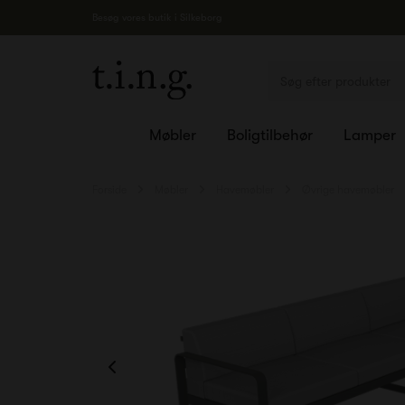
Besøg vores butik i Silkeborg
Møbler
Boligtilbehør
Lamper
Forside
Møbler
Havemøbler
Øvrige havemøbler