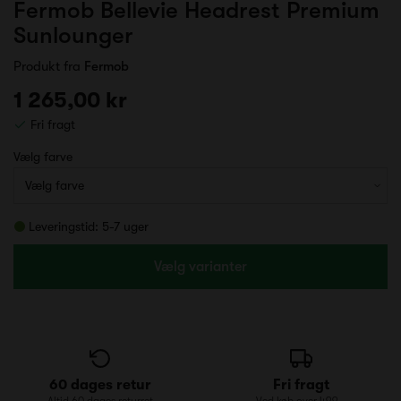
Fermob Bellevie Headrest Premium
Sunlounger
Produkt fra
Fermob
1 265,00 kr
Fri fragt
Vælg farve
Leveringstid: 5-7 uger
Vælg varianter
60 dages retur
Fri fragt
Altid 60 dages returret
Ved køb over 499,-