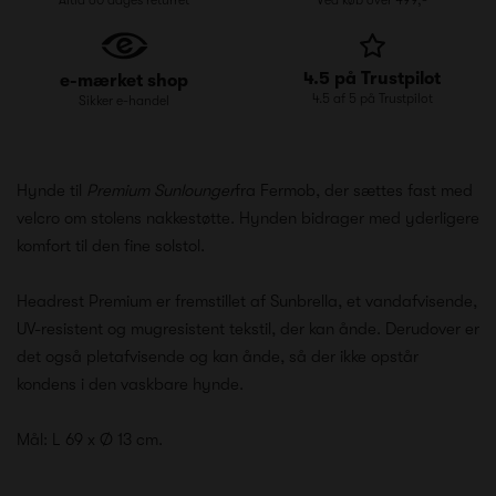
4.5 på Trustpilot
e-mærket shop
4.5 af 5 på Trustpilot
Sikker e-handel
Hynde til
Premium Sunlounger
fra Fermob, der sættes fast med
velcro om stolens nakkestøtte. Hynden bidrager med yderligere
komfort til den fine solstol.
Headrest Premium er fremstillet af Sunbrella, et vandafvisende,
UV-resistent og mugresistent tekstil, der kan ånde. Derudover er
det også pletafvisende og kan ånde, så der ikke opstår
kondens i den vaskbare hynde.
Mål: L 69 x Ø 13 cm.