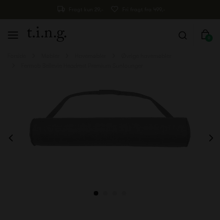
Fragt kun 29,-
Fri fragt fra 499,-
0
Forside
Møbler
Havemøbler
Øvrige havemøbler
Fermob Bellevie Headrest Premium Sunlounger