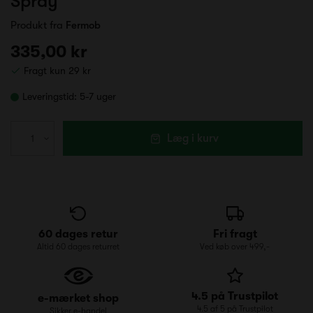
Spray
Produkt fra
Fermob
335,00 kr
Fragt kun 29 kr
Leveringstid:
5-7 uger
Læg i kurv
60 dages retur
Fri fragt
Altid 60 dages returret
Ved køb over 499,-
4.5 på Trustpilot
e-mærket shop
4.5 af 5 på Trustpilot
Sikker e-handel