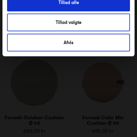
Tillad alle
Fermob Protective Cover
Fermob Outdoor Cushion
Table 210 x 100
Ø 39
835,00 kr
630,00 kr
Tillad valgte
Afvis
Fermob Outdoor Cushion
Fermob Color Mix
Ø 43
Cushion Ø 40
665,00 kr
495,00 kr