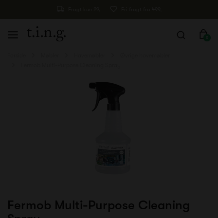
Fragt kun 29,-
Fri fragt fra 499,-
0
Forside
Møbler
Havemøbler
Øvrige havemøbler
Fermob Multi-Purpose Cleaning Spray
Fermob Multi-Purpose Cleaning