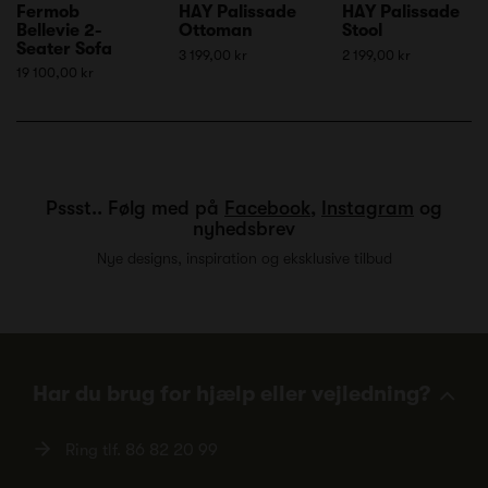
Fermob
HAY Palissade
HAY Palissade
Bellevie 2-
Ottoman
Stool
Seater Sofa
3 199,00 kr
2 199,00 kr
19 100,00 kr
Pssst.. Følg med på
Facebook
,
Instagram
og
nyhedsbrev
Nye designs, inspiration og eksklusive tilbud
Har du brug for hjælp eller vejledning?
Ring tlf.
86 82 20 99