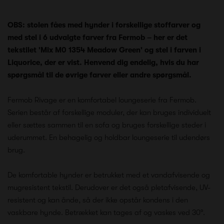
OBS: stolen fåes med hynder i forskellige stoffarver og
med stel i 6 udvalgte farver fra Fermob – her er det
tekstilet 'Mix M0 1354 Meadow Green' og stel i farven i
Liquorice, der er vist. Henvend dig endelig, hvis du har
spørgsmål til de øvrige farver eller andre spørgsmål.
Fermob Rivage er en komfortabel loungeserie fra Fermob.
Serien består af forskellige moduler, der kan bruges individuelt
eller sættes sammen til en sofa og bruges forskellige steder i
uderummet. En behagelig og holdbar loungeserie til udendørs
brug.
De komfortable hynder er betrukket med et vandafvisende og
mugresistent tekstil. Derudover er det også pletafvisende, UV-
resistent og kan ånde, så der ikke opstår kondens i den
vaskbare hynde. Betrækket kan tages af og vaskes ved 30°.