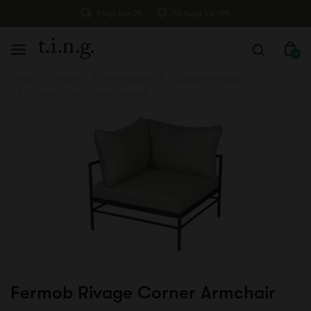
Fragt kun 29,-
Fri fragt fra 499,-
0
Forside
Møbler
Havemøbler
Lounge havemøbler
Fermob Rivage Corner Armchair
Fermob Rivage Corner Armchair