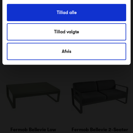
Tillad alle
Fermob Bellevie Bench
Fermob Bellevie Bench w.
Backrest
Tillad valgte
7 465,00 kr
8 420,00 kr
Afvis
Fermob Bellevie Low
Fermob Bellevie 2-Seater